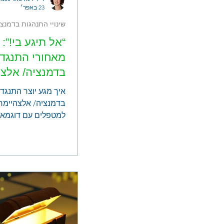
23 באפר׳
שינויי התנהגות בדמנצי
“אל תיגע בי!”:
מאחורי התנגדו
בדמנציה/ אלצה
איך מגע יוצר התנגדו
בדמנציה/ אלצהיימר
למטפלים עם דוגמאו
ליישום.