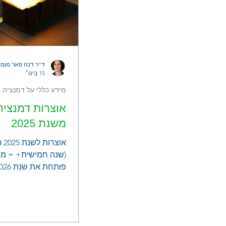
ד"ר דנה פאר מומח
15 בינו׳
מידע כללי על דמנציה
אוצרות דמנציה
משנת 2025
או
(שנה חמישית+ = מסור
מקורות המידע (לפי 
אותם) באמצעי המדיה
לדמנציה/ אלצהיימר:
מאת אסתי הלפרין מי