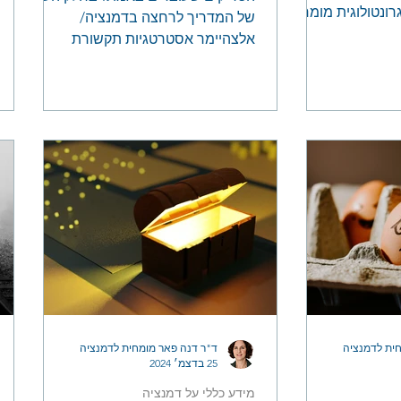
רונטולוגית מומחית
של המדריך לרחצה בדמנציה/
ב לאכול, אכילה
אלצהיימר אסטרטגיות תקשורת
ועוד
אפקטיביות ורעיונות מחוץ לקופסה
שמשפחות כבר מיישמות בהצלחה. איך
להימנע מ'מילות טריגר', מתי הזמן
האידיאלי לרחצה, ואיך להפוך אותה
לחוויה חיובית ללא מאבקים. מדריך
חשוב לכל מטפל באדם עם דמנציה/
אלצהיימר
ית לדמנציה
ד"ר דנה פאר מומחית לדמנציה
25 בדצמ׳ 2024
מידע כללי על דמנציה