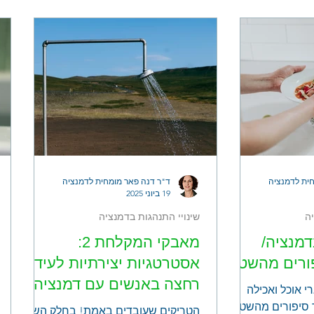
 בתל אביב שערכו
וחשיבות הטיפול ומעקב טווח ארוך
ז ולפתע קורס גג
 החורף. קריסת
זוג והם יוצאים
למסע בניסיון לגלות מה הביא לכך: האם
ייבותו? האם
ם לעקוב אחר
לרמזים/ חפצים ה
ית לדמנציה
ד"ר דנה פאר מומחית לדמנציה
19 ביוני 2025
ה
שינויי התנהגות בדמנציה
דמנציה/
מאבקי המקלחת 2:
פורים מהשטח
אסטרטגיות יצירתיות לעידוד
רחצה באנשים עם דמנציה/
י אוכל ואכילה
אלצהיימר
 סיפורים מהשטח
הטריקים שעובדים באמת! בחלק השני