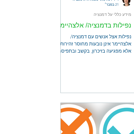
21 בפבר׳
מידע כללי על דמנציה
נפילות בדמנציה/ אלצהיימר
נפילות אצל אנשים עם דמנציה/
אלצהיימר אינן נובעות מחוסר זהירות,
אלא מפגיעה בזיכרון, בקשב ובתפיסת
המרחב. בפוסט תמצאו הסבר מדוע
אנשים עם אלצהיימר מסרבים
להשתמש בהליכון, מדוע מעקה למיטה
עלול דווקא להגביר סיכון לנפילה, מהי
"תסמונת פיזה" וכיצד לזהות אותה, וכן
רשימת התאמות פרקטיות לבית,
לנעליים ולסביבה ביום ובלילה.