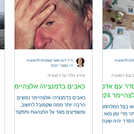
רב. המאמר זה אתייחס תחילה
להתייבשות באופן כללי בזקנים ובהמשך
למצבים של דמנציה/ אלצהיימר וכיצד
נוכל להשפיע על כך באופן שישמור על
יחסים טובים וצריכת נוזלים מספקת.
מידע כללי: מהי התייבשות? מצב שבו
לגוף אין די נוזלים בתאים ובכלי
ית לדמנציה
ד"ר דנה פאר מומחית לדמנציה
14 בפבר׳ 2024
 עם דמנציה
מידע כללי על דמנציה
סדר עם אדם
כאבים בדמנציה/ אלצהיימר
יימר 2024
כאבים בדמנציה/ אלצהיימר נפוצים
הרבה יותר ממה שקמובל לחשוב,
וא בצל המלחמה
ומשפיעים מאד על התנהגות ותפקוד.
 מדי זמן מאז
מאמר מקיף על הנושא ומה אפשר
הסדר יהיה שונה
לעשות
ים מדי בשל