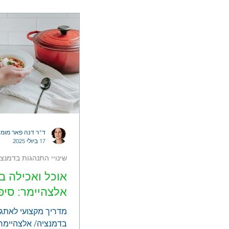
התחנה סיפור של זוג
שיפוץ בדירת פנטהאו
הדירה בעקבות גשמי
הגג מפתיעה את בני ה
הקבלן לא עמד בהתח
האחריות שהיו צריכי
עבודתו? ומה בנוגע 
ד"ר דנה פאר מומח
17 ביולי 2025
שינויי התנהגות בדמנצי
אוכל ואכילה ב
אלצהיימר: סי
מדריך מקצועי לאתגר
בדמנציה/ אלצהיימר