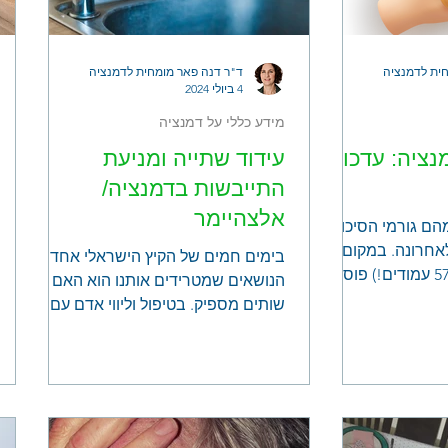
ית לדמנציה
ד"ר דנה פאר מומחית לדמנציה
4 ביולי 2024
מידע כללי על דמנציה
נציה: עדכון
עידוד שתייה ומניעת
התייבשות בדמנציה/
אלצהיימר
ם גורמי הסיכון
אחרונה. במקום
בימים חמים של הקיץ הישראלי אחד
לקרוא מאמר ארוך (57 עמודים!) פוסט
הנושאים שמטרידים אותנו הוא האם
 שצריך לדעת
שותים מספיק. בטיפול וליווי אדם עם
דמנציה/ אלצהיימר עניין זה חשוב
במיוחד, משום שהתייבשות עלולה
להחמיר את הקשיים הקוגניטיביים
והבלבול, אולם להסביר לאדפ למה כדאי
שישתה לרוב לא יביא לשיתוף פעולה