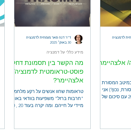
ית לדמנציה
ד"ר דנה פאר מומחית לדמנציה
30 באוק׳ 2025
מידע כללי על דמנציה
/ אלצהיימר
מה הקשר בין תסמונת דחק
פוסט-טראומטית לדמנציה/
אלצהיימר?
צרות לשנת 2025 כמיטב המסורת
ת, נכון?) אני
טראומות שחוו אנשים על רקע מלחמת
פותחת את שנת 2026 עם סיכום של
"חרבות ברזל" משפיעות בוודאי באופן
הסדר שגיליתי
מיידי על חייהם. ומה יקרה בעוד 20 , 30
 השונים בנוגע
שנה? מחקרים חושפים קשר מדאיג בין
 נקודת ההתכה,
טראומה לדמנציה/ אלצהיימר. הסיכון,
מון, הוצאת
הסימנים המוקדמים שחשוב להכיר