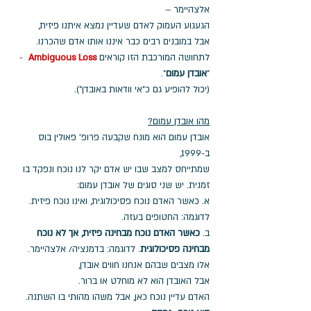
אלצהיימר – 
הגעגוע העמוק לאדם שעדיין נמצא איתנו פיזית, 
אבל במובנים רבים כבר איננו אותו אדם שהכרנו.
לתחושה המורכבת הזו קוראים 
Ambiguous Loss
  - 
"
אובדן עמום
".
(יכול להופיע גם כ"אי וודאות באובדן").
מהו אובדן עמום?
אובדן עמום הוא מונח שקבעה פרופ' פאולין בוס 
ב-1999, 
שמתייחס למצב שבו יש אדם יקר לנו נוכח ונפקד בו 
זמנית. יש שני סוגים של אובדן עמום: 
א. כאשר האדם נוכח פסיכולוגית, ואינו נוכח פיזית. 
לדוגמה: החטופים בעזה. 
ב. 
כאשר האדם נוכח מבחינה פיזית, אך לא נוכח 
מבחינה פסיכולוגית
. לדוגמה: בדמנציה/ אלצהיימר.
אלו מצבים שבהם אנחנו חווים אובדן, 
אבל האובדן הוא לא מוחלט או ברור.
האדם עדיין נוכח כאן, אבל משהו מהותי בו השתנה.