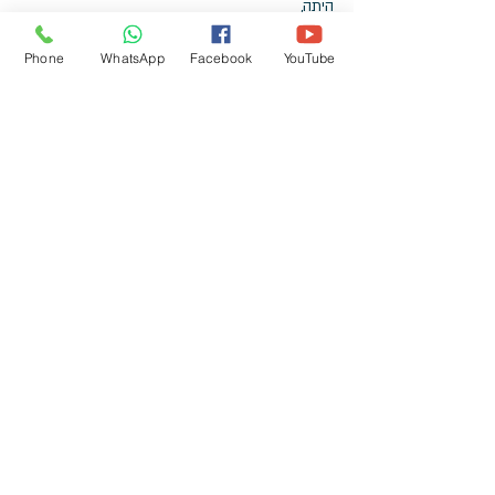
היתה, 
גם כשאני יושבת לידה. זה לא אותו הדבר. 
אני יכולה להרגיש אחרת כלפיה, אבל זה לא סותר 
Phone
WhatsApp
Facebook
YouTube
את האהבה הבסיסית."
"אבל מקדים" ו"אובדן עמום" הם חלק מהטיפול באדם 
עם דמנציה/ אלצהיימר. 
הכי חשוב: 
אל תשפטו את עצמכם על מה שאתם מרגישים. 
תנו מקום לכל הרגשות.