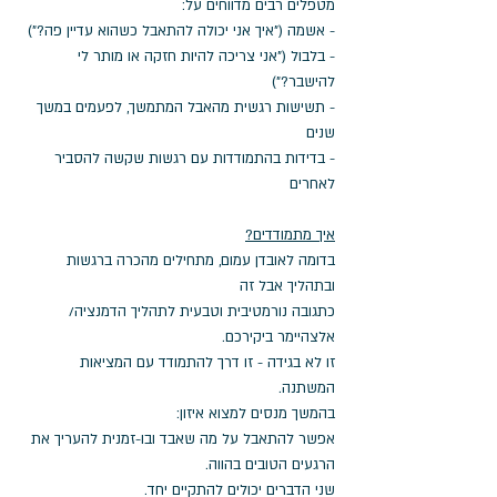
מטפלים רבים מדווחים על:
- אשמה ("איך אני יכולה להתאבל כשהוא עדיין פה?")
- בלבול ("אני צריכה להיות חזקה או מותר לי 
להישבר?")
- תשישות רגשית מהאבל המתמשך, לפעמים במשך 
שנים
- בדידות בהתמודדות עם רגשות שקשה להסביר 
לאחרים
איך מתמודדים?
בדומה לאובדן עמום, מתחילים מהכרה ברגשות 
ובתהליך אבל זה 
כתגובה נורמטיבית וטבעית לתהליך הדמנציה/ 
אלצהיימר ביקירכם.
זו לא בגידה - זו דרך להתמודד עם המציאות 
המשתנה.
בהמשך מנסים למצוא איזון: 
אפשר להתאבל על מה שאבד ובו-זמנית להעריך את 
הרגעים הטובים בהווה. 
שני הדברים יכולים להתקיים יחד.