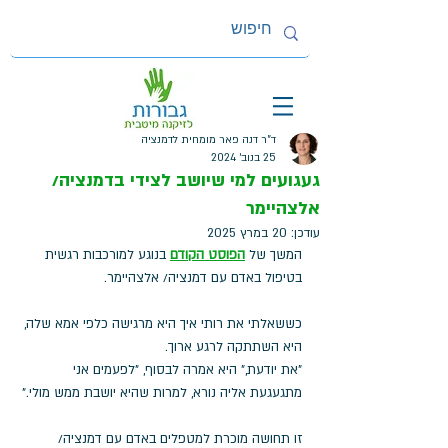
ד"ר דנה פאר מומחית לדמנציה
25 בנוב׳ 2024
געגועים למי שיושב לצידי בדמנציה/
אלצהיימר
עודכן:
20 במרץ 2025
המשך של 
הפוסט הקודם
 בנוגע למורכבות רגשית 
בטיפול באדם עם דמנציה/ אלצהיימר.
כששאלתי את רותי איך היא מרגישה כלפי אמא שלה, 
היא השתתקה לרגע ארוך.
"את יודעת," היא אמרה לבסוף, "לפעמים אני 
מתגעגעת אליה נורא, למרות שהיא יושבת ממש מולי."
זו תחושה מוכרת למטפלים באדם עם דמנציה/ 