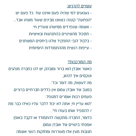
עשויים להרגיש:
- געגועים למי שהיה פעם ואיננו עוד. כל פעם יש 
"הפתעה" קטנה כשאנו מבינים שעוד משהו אבד...
- אשמה שנפרדים ממישהו שעדיין חי
- תסכול מהשינויים בהתנהגות ובאישיות
- בלבול לגבי התפקיד שלנו ביחסים המשתנים
- עייפות רגשית מההתמודדות היומיומית
מה המורכבות?
כאשר אובדן הוא ברור ומובהק יש לנו כחברה מנהגים 
וטקסים איך לנהוג, 
מה לעשות, מה לומר וכד'. 
במצב של אובדן עמום אין כללים חברתיים ברורים.
פעמים רבות אומרים למטפל: 
"הוא עדיין חי, אתה לא יכול לדבר עליו כאילו כבר מת 
/ להספיד אותו בעודו חי" . 
כלומר, החברה מתקשה להתמודד או לקבל באופן 
אמפתי ביטויים של אובדן עמום.
תגובות מעין אלו מעוררות ומחזקות רגשי אשמה 