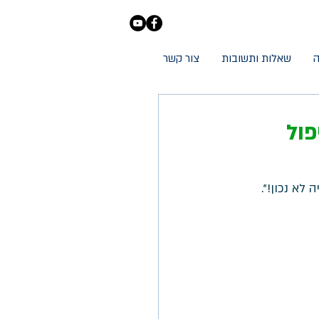
ה
שאלות ותשובות
צור קשר
ול
לא נכון!".