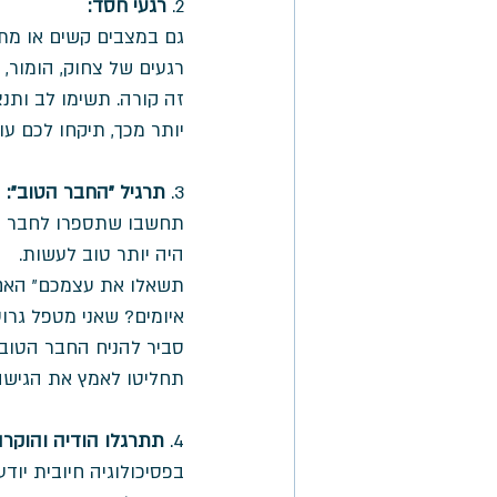
2. 
רגעי חסד:
גם במצבים קשים או מתק
רגעים של צחוק, הומור, 
זה קורה. תשימו לב ותנ
יותר מכך, תיקחו לכם ע
3. 
תרגיל "החבר הטוב": 
תחשבו שתספרו לחבר הכי
היה יותר טוב לעשות. 
תשאלו את עצמכם" האם 
איומים? שאני מטפל גרו
סביר להניח החבר הטוב
תחליטו לאמץ את הגישה
4. 
תתרגלו הודיה והוקרה
בפסיכולוגיה חיובית יו