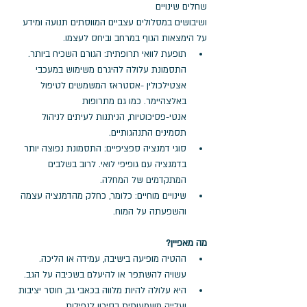
שחלים שינויים 
ושיבושים במסלולים עצביים המווסתים תנועה ומידע 
על הימצאות הגוף במרחב וביחס לעצמו.
תופעת לוואי תרופתית: הגורם השכיח ביותר. 
התסמונת עלולה להיגרם משימוש במעכבי 
אצטילכולין -אסטראז המשמשים לטיפול 
באלצהיימר. כמו גם מתרופות 
אנטי-פסיכוטיות, הניתנות לעיתים לניהול 
תסמינים התנהגותיים.
סוגי דמנציה ספציפיים: התסמונת נפוצה יותר 
בדמנציה עם גופיפי לואי. לרוב בשלבים 
המתקדמים של המחלה.
שינויים מוחיים: כלומר, כחלק מהדמנציה עצמה 
והשפעתה על המוח.  
מה מאפיין?
ההטיה מופיעה בישיבה, עמידה או הליכה. 
עשויה להשתפר או להיעלם בשכיבה על הגב.
היא עלולה להיות מלווה בכאבי גב, חוסר יציבות 
ועלייה משמעותית בסיכון לנפילות.