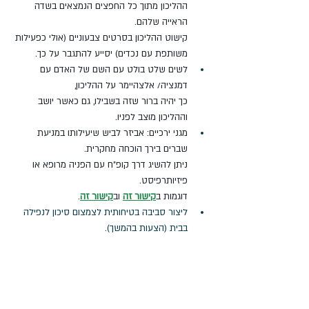
ההליכון מתוך כל החפצים הנמצאים בשדה 
הראייה שלהם. 
קישוט ההליכון בסרטים צבעוניים (אולי כפעילות 
משותפת עם נכדים) יסייע להתגבר על כך.
לשים שלט בולט עם השם של האדם עם 
דמנציה/ אלצהיימר על ההליכון,
כך יהיה ברור שזה בשבילו, גם כאשר יושב 
וההליכון מוצב לפניו.
מגני ירכיים: אביזר לביש שיעילותו במניעת 
שברים בירך הוכחה מחקרית. 
ניתן להשיג דרך קופ"ח עם הפניה מרופא או 
פיזיותרפיסט. 
דוגמות ב
קישור זה
 וב
קישור זה
.
ליצור סביבה בטיחותית לצמצום סיכון לנפילה 
בבית (הצעות בהמשך).