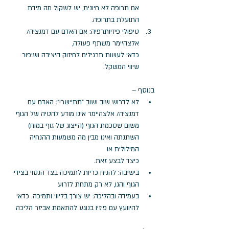
אם תרופה לא חיונית, יש לשקול מה מידת 
התועלת בתרופה.
טיפולי פיזיותרפיה: אם האדם עם דמנציה/ 
אלצהיימר משתף פעולה, 
כדאי לעשות תרגילים לחיזוק היציבה ושיפור 
שיווי המשקל.
בנוסף –
לא לדרוש שוב ושוב "תתיישר!": האדם עם 
דמנציה/ אלצהיימר אינו מודע להטיה של הגוף 
משום שסכמת הגוף (הייצוג של גוף במוח) 
השתנתה ואינו מבין מה משמעות ההנחיה 
המילולית או 
כיצד לבצע זאת.
בישיבה: להניח כריות לתמיכה בצד הנטוי בצידי 
הגוף והגו, לא רק מתחת לזרוע
בעמידה ובהליכה: יש צורך בליווי ותמיכה. כדאי 
להיוועץ עם פיזיו בנוגע להתאמת אביזר הליכה