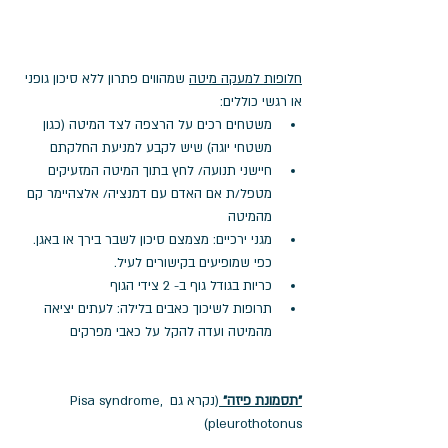
חלופות למעקה מיטה
 שמהווים פתרון ללא סיכון גופני 
או רגשי כוללים:
משטחים רכים על הרצפה לצד המיטה (כגון 
משטחי יוגה) שיש לקבע למניעת החלקתם
חיישני תנועה/ לחץ בתוך המיטה המזעיקים 
מטפל/ת אם האדם עם דמנציה/ אלצהיימר קם 
מהמיטה
מגני ירכיים: מצמצם סיכון לשבר בירך או באגן. 
כפי שמופיעים בקישורים לעיל.
כריות בגודל גוף ב- 2 צידי הגוף
תרופות לשיכוך כאבים בלילה: לעתים יציאה 
מהמיטה ועדה להקל על כאבי מפרקים
"תסמונת פיזה"
(נקרא גם Pisa syndrome, 
pleurothotonus)