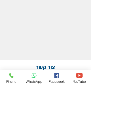
צור קשר
תבחרו בדרך שנוחה לכם.
Phone
WhatsApp
Facebook
YouTube
בטוח שנצליח ליצור קשר.
052-8423238
drdana@gvurot.co.il
השירות ניתן בפריסה ארצית