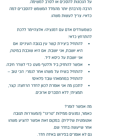
על הנכונות להסכים או לסרב למשימה. 
הרבה (הרבה!) יותר מהמלל המשמש להסברים למה 
כדאי/ צריך לעשות משהו.
כשמעודדים אדם עם דמנציה/ אלצהיימר ללכת 
להתרחץ כדאי: 
להתחיל ביצירת קשר עין בגובה העיניים: אם 
היא יושבת, אני יושבת. אם היא שוכבת במיטה, 
אני יושבת על כיסא ליד.
אפשר להחזיק ביד וללטף מעט כדי לשדר חיבה.
להתחיל בשיח על משהו אחר לגמרי. הכי טוב – 
להתחיל במחמאה! עובד פלאים!
לתכנן מה אני אומרת לכוון לחדר הרחצה: קצר, 
תמציתי, ללא הסברים ארוכים.
מה אפשר לומר?
כאמור, נמנעים ממילות "טריגר" (המעוררות תגובה 
אוטומטית שלילית). במקום זאת אפשר להציע משהו 
אחר שייעשה בחדר שם.
גם לא אומרים בפירוש באיזה חדר.