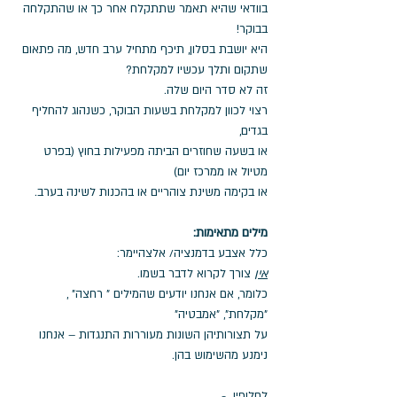
בוודאי שהיא תאמר שתתקלח אחר כך או שהתקלחה 
בבוקר! 
היא יושבת בסלון, תיכף מתחיל ערב חדש, מה פתאום 
שתקום ותלך עכשיו למקלחת? 
זה לא סדר היום שלה.
רצוי לכוון למקלחת בשעות הבוקר, כשנהוג להחליף 
בגדים, 
או בשעה שחוזרים הביתה מפעילות בחוץ (בפרט 
מטיול או ממרכז יום) 
או בקימה משינת צוהריים או בהכנות לשינה בערב.
מילים מתאימות:
כלל אצבע בדמנציה/ אלצהיימר: 
אין
 צורך לקרוא לדבר בשמו.
כלומר, אם אנחנו יודעים שהמילים " רחצה" , 
"מקלחת", "אמבטיה" 
על תצורותיהן השונות מעוררות התנגדות – אנחנו 
נימנע מהשימוש בהן.
לחלופין  -