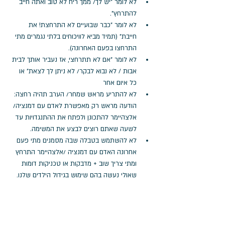
לא לומר "יש לך/ ממך ריח לא טוב ואתה חייב 
להתרחץ".
לא לומר "כבר שבועיים לא התרחצת! את 
חייבת" (תמיד מביא לוויכוחים בלתי נגמרים מתי 
התרחצו בפעם האחרונה).
לא לומר "אם לא תתרחצי, אז נעביר אותך לבית 
אבות / לא נבוא לבקר/ לא ניתן לך לצאת" או 
כל איום אחר
לא להתריע מראש שמחר/ הערב תהיה רחצה: 
הודעה מראש רק מאפשרת לאדם עם דמנציה/
אלצהיימר להתכונן ולפתח את ההתנגדויות עד 
לשעה שאתם רוצים לבצע את המשימה.
לא להשתמש בטבלה שבה מסמנים מתי פעם 
אחרונה האדם עם דמנציה /אלצהיימר התרחץ 
ומתי צריך שוב + מדבקות או טכניקות דומות 
שאולי נעשה בהם שימוש בגידול הילדים שלנו.