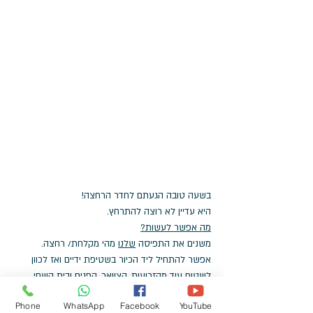
בשעה טובה הגעתם לחדר הרחצה!
היא עדיין לא רוצה להתרחץ. 
מה אפשר לעשות?
משנים את התפיסה 
שלנו
 מהי מקלחת/ רחצה.
אפשר להתחיל ליד הכיור בשטיפת ידיים ואז לכוון 
לשטוף עוד מהזרועות, הצוואר, הפנים ובית השחי.
אפשר להתחיל עם גיגית מים לכפות הרגליים, 
Phone
WhatsApp
Facebook
YouTube
שתעודד הורדת מכנסיים ארוכות.