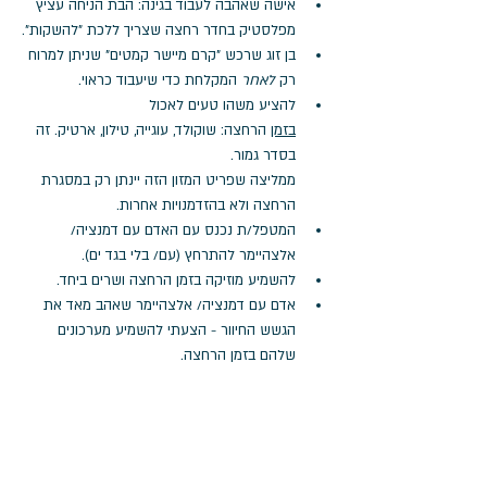
אישה שאהבה לעבוד בגינה: הבת הניחה עציץ 
מפלסטיק בחדר רחצה שצריך ללכת "להשקות".
בן זוג שרכש "קרם מיישר קמטים" שניתן למרוח 
רק 
לאחר
 המקלחת כדי שיעבוד כראוי.
להציע משהו טעים לאכול 
בזמן
 הרחצה: שוקולד, עוגייה, טילון, ארטיק. זה 
בסדר גמור. 
ממליצה שפריט המזון הזה יינתן רק במסגרת 
הרחצה ולא בהזדמנויות אחרות.
המטפל/ת נכנס עם האדם עם דמנציה/ 
אלצהיימר להתרחץ (עם/ בלי בגד ים).
להשמיע מוזיקה בזמן הרחצה ושרים ביחד.
אדם עם דמנציה/ אלצהיימר שאהב מאד את 
הגשש החיוור - הצעתי להשמיע מערכונים 
שלהם בזמן הרחצה.