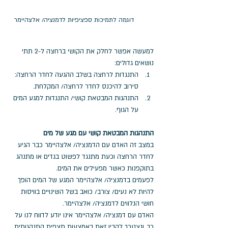
דוגמה לתמיכות ספציפיות לדמנציה/ אלצהיימר
למעשה אפשר לחלק את הקושי ברחצה ל-2 תתי 
נושאים גדולים:
התנגדות לרחצה בשלב ההגעה לחדר הרחצה:  
סירוב להיכנס לחדר לרחצה/ המקלחת. 
התנהגות המבטאת קושי/ התנגדות למגע המים 
על הגוף.
התנהגות המבטאת קושי עם מגע של מים
במצב זה האדם עם הדמנציה/ אלצהיימר כבר הגיע 
לחדר הרחצה וכעת מתנגד לפשוט בגדים או מתנהג 
בתוקפנות כאשר מפעילים את המים. 
לפעמים בדמנציה/ אלצהיימר המגע של המים הופך 
להיות לא נעים/ צורב/ כואב בשל השינויים בוויסות 
חושי הנלווים לדמנציה/ אלצהיימר. 
האדם עם דמנציה/ אלצהיימר אינו יודע לדווח לנו על 
כך, ונצטרך להבין זאת באמצעות תצפית התנהגותית.