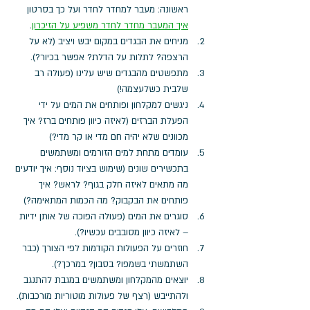
ראשונה: מעבר למחדר לחדר ועל כך בסרטון 
איך המעבר מחדר לחדר משפיע על הזיכרון
.
מניחים את הבגדים במקום יבש ויציב (לא על 
הרצפה? לתלות על הדלת? אפשר בכיור?).
מתפשטים מהבגדים שיש עלינו (פעולה רב 
שלבית כשלעצמה!)
ניגשים למקלחון ופותחים את המים על ידי 
הפעלת הברזים (לאיזה כיוון פותחים ברז? איך 
מכוונים שלא יהיה חם מדי או קר מדי?)
עומדים מתחת למים הזורמים ומשתמשים 
בתכשירים שונים (שימוש בציוד נוסף: איך יודעים 
מה מתאים לאיזה חלק בגוף? לראש? איך 
פותחים את הבקבוק? מה הכמות המתאימה?)
סוגרים את המים (פעולה הפוכה של אותן ידיות 
– לאיזה כיוון מסובבים עכשיו?).
חוזרים על הפעולות הקודמות לפי הצורך (כבר 
השתמשתי בשמפו? בסבון? במרכך?).
יוצאים מהמקלחון ומשתמשים במגבת להתנגב 
ולהתייבש (רצף של פעולות מוטוריות מורכבות).