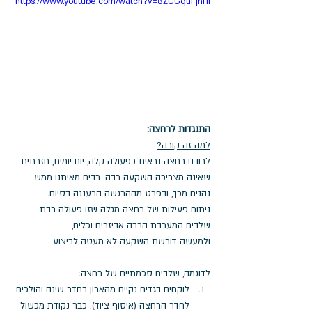
https://www.youtube.com/watch?v=8ZCGquFjhHI
התנגדות לרחצה: 
למה זה קורה?
לרובנו רחצה נראית כפעולה קלה, יום יומית, חזרתית 
שאינה מצריכה השקעה רבה. רבים מאיתנו ממש 
נהנים מכך, ובפרט מההרגשה הרעננה בסיום.
ניתוח פעילות של רחצה מגלה שזו פעולה רבת 
שלבים המערבת הרבה אביזרים וכלים, 
ולמעשה דורשת השקעה לא מעטה לביצוע. 
לדוגמה, שלבים סכמתיים של רחצה:
לוקחים בגדים נקיים מהארון בחדר שינה והולכים 
לחדר הרחצה (איסוף ציוד). כבר נקודת מכשול 