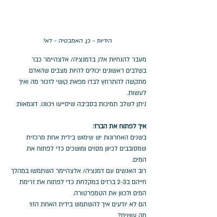
הידיות - כן, האמבטיה - לא!
מעבר להנחיות אלו, בדמנציה/ אלצהיימר כבר 
בשלבים ראשונים יכולים להיות מצבים שהאדם 
מתקשה להתרחץ לבדו מפאת קושי לזכור מה ואיך 
לעשות. 
ניתן לשלב תמיכות בסביבה שיסייעו ויכוונו. דוגמאות:
איך לפתוח את הברז:
בשנים האחרונות יש שימוש בידית אחת מרכזית 
שמסובבים לכיוון מסוים ומושכים כדי לפתוח את 
המים. 
רוב האנשים עם דמנציה/ אלצהיימר השתמשו במהלך 
חייהם ב2-3 ברזים במקלחת כדי לפתוח את זרימת 
המים ולכוון את הטמפרטורה. 
הם לא יודעים איך להשתמש בידית האחת הזו!
מה עושים?