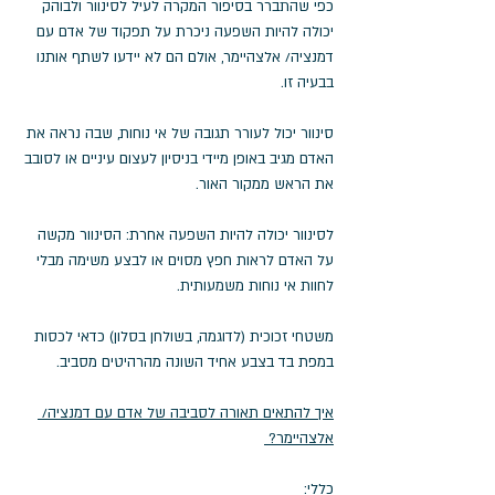
כפי שהתברר בסיפור המקרה לעיל לסינוור ולבוהק 
יכולה להיות השפעה ניכרת על תפקוד של אדם עם 
דמנציה/ אלצהיימר, אולם הם לא יידעו לשתף אותנו 
בבעיה זו. 
סינוור יכול לעורר תגובה של אי נוחות, שבה נראה את 
האדם מגיב באופן מיידי בניסיון לעצום עיניים או לסובב 
את הראש ממקור האור. 
לסינוור יכולה להיות השפעה אחרת: הסינוור מקשה 
על האדם לראות חפץ מסוים או לבצע משימה מבלי 
לחוות אי נוחות משמעותית. 
משטחי זכוכית (לדוגמה, בשולחן בסלון) כדאי לכסות 
במפת בד בצבע אחיד השונה מהרהיטים מסביב. 
איך להתאים תאורה לסביבה של אדם עם דמנציה/ 
אלצהיימר? 
כללי
: 