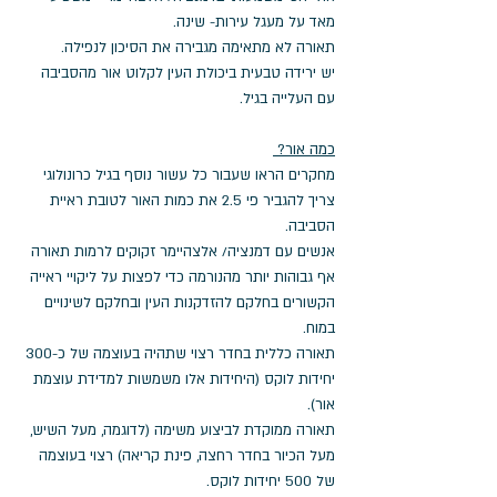
מאד על מעגל עירות- שינה. 
תאורה לא מתאימה מגבירה את הסיכון לנפילה. 
יש ירידה טבעית ביכולת העין לקלוט אור מהסביבה 
עם העלייה בגיל. 
כמה אור? 
מחקרים הראו שעבור כל עשור נוסף בגיל כרונולוגי 
צריך להגביר פי 2.5 את כמות האור לטובת ראיית 
הסביבה.
אנשים עם דמנציה/ אלצהיימר זקוקים לרמות תאורה 
אף גבוהות יותר מהנורמה כדי לפצות על ליקויי ראייה 
הקשורים בחלקם להזדקנות העין ובחלקם לשינויים 
במוח. 
תאורה כללית בחדר רצוי שתהיה בעוצמה של כ-300 
יחידות לוקס (היחידות אלו משמשות למדידת עוצמת 
אור).
תאורה ממוקדת לביצוע משימה (לדוגמה, מעל השיש, 
מעל הכיור בחדר רחצה, פינת קריאה) רצוי בעוצמה 
של 500 יחידות לוקס.  