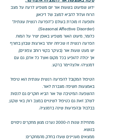
טיפול באמצעות אור לדמנציה/ אלצהיימר:
ידוע שמיעוט בשעות אור יום משפיע לרעה על מצב 
הרוח ועלול להביא למצב של דיכאון, 
ותופעה זו מוכרת בעולם כ"הפרעה רגשית עונתית" 
(Seasonal Affective Disorder).
כלומר, מיעוט האור משפיע באופן ישיר על המוח.  
הפרעה רגשית זו שכיחה יותר בארצות שבהן בחורף 
יש מעט שעות אור (בעיקר בקווי רוחב צפוניים), 
אך יכולה להופיע בכל מקום ואצל כל אדם, גם עם 
דמנציה/ אלצהיימר ברקע. 
הטיפול המקובל להפרעה רגשית עונתית הוא טיפול 
באמצעות חשיפה מוגברת לאור. 
ההשפעה המיטיבה של אור הביא חוקרים גם לנסות 
לשלב זאת גם כטיפול לשינויים במצב רוח, באי שקט, 
בבלבול ובהפרעות שינה בדמנציה. 
מתחילת שנות ה-2000 נערכו מגוון מחקרים ניסויים 
בנושא. 
ממצאים מעניינים שעלו בחלק מהמחקרים: 