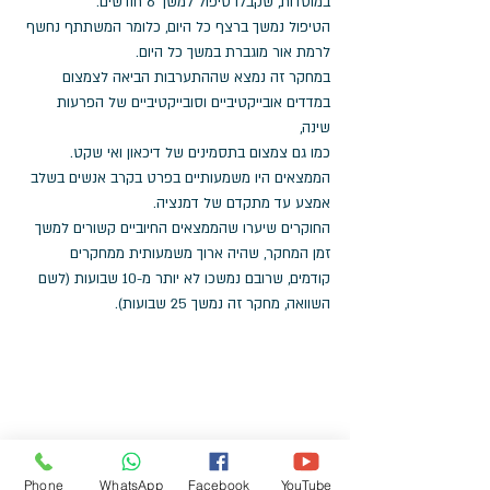
במוסדות, שקבלו טיפול למשך 6 חודשים. 
הטיפול נמשך ברצף כל היום, כלומר המשתתף נחשף 
לרמת אור מוגברת במשך כל היום. 
במחקר זה נמצא שההתערבות הביאה לצמצום 
במדדים אובייקטיביים וסובייקטיביים של הפרעות 
שינה, 
כמו גם צמצום בתסמינים של דיכאון ואי שקט. 
הממצאים היו משמעותיים בפרט בקרב אנשים בשלב 
אמצע עד מתקדם של דמנציה. 
החוקרים שיערו שהממצאים החיוביים קשורים למשך 
זמן המחקר, שהיה ארוך משמעותית ממחקרים 
קודמים, שרובם נמשכו לא יותר מ-10 שבועות (לשם 
השוואה, מחקר זה נמשך 25 שבועות). 
Phone
WhatsApp
Facebook
YouTube