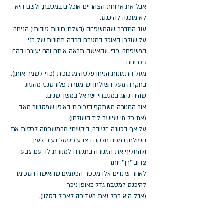
אבל את ארוחת הצהריים אוכלים במטבח, ולשם היא 
לא מוכנה להיכנס. 
עוד התברר שהמשפחה (בעלת כוונות טובות!) הניחה 
על שולחן האוכל במטבח הרבה תמונות של בני 
המשפחה, כדי שהאישה תראה אותם והם יעוררו בהם 
זיכרונות. 
מעל התמונות הניחו פלטה מזכוכית (כדי לשמר אותן). 
בתקרה מעל השולחן יש מנורת פלורסנט מהסוג 
שהיה נהוג במטבחי ישראל במשך שנים.
אור המנורה משתקף בזכוכית באופן שמסנוור מאד 
(את כל מי שיושב ליד השולחן).
על אף הכוונה הטובה, ביקשתי מהמשפחה לכסות את 
השולחן במפה חלקה בצבע פסטל נעים לעין, 
ולהחליף את המנורה בתקרה למנורת לד עם צבע 
צהוב "רך" יותר.
לאחר שינויים אלו מספר הפעמים שהאישה הסכימה 
להיכנס למטבח גדל באופן ניכר 
(אבל היא בכל זאת העדיפה לאכול בסלון).