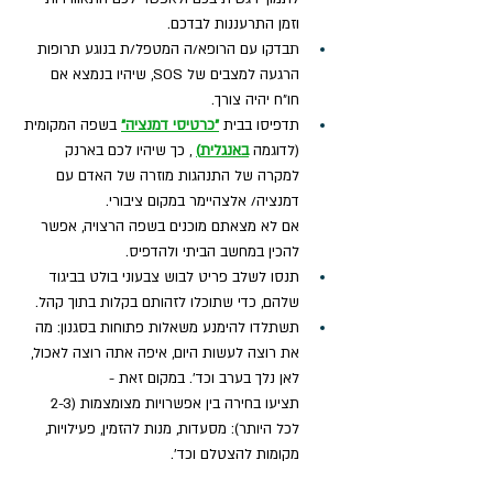
וזמן התרעננות לבדכם.
תבדקו עם הרופא/ה המטפל/ת בנוגע תרופות 
הרגעה למצבים של SOS, שיהיו בנמצא אם 
חו"ח יהיה צורך.
תדפיסו בבית 
"כרטיסי דמנציה"
 בשפה המקומית 
(לדוגמה 
באנגלית
)
 , כך שיהיו לכם בארנק 
למקרה של התנהגות מוזרה של האדם עם 
דמנציה/ אלצהיימר במקום ציבורי. 
אם לא מצאתם מוכנים בשפה הרצויה, אפשר 
להכין במחשב הביתי ולהדפיס. 
תנסו לשלב פריט לבוש צבעוני בולט בביגוד 
שלהם, כדי שתוכלו לזהותם בקלות בתוך קהל.
תשתלדו להימנע משאלות פתוחות בסגנון: מה 
את רוצה לעשות היום, איפה אתה רוצה לאכול, 
לאן נלך בערב וכד'. במקום זאת - 
תציעו בחירה בין אפשרויות מצומצמות (2-3 
לכל היותר): מסעדות, מנות להזמין, פעילויות, 
מקומות להצטלם וכד'. 