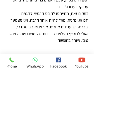
"שם היינו בטיול, עכשיו אנחנו בחיים האמיתיים ואני 
עסוק/ בעבודה" וכד'.
במקום זאת, תתייחסו להיבט הרגשי, לדוגמה:  
"גם אני נהניתי מאד להיות איתך הרבה. אני מצטער 
שכרגע יש עניינים אחרים. אני אבוא כשיסתדר",
ואולי להוסיף העלאת זיכרונות של משהו שהיה ממש 
טוב/ מיוחד בחופשה.
Phone
WhatsApp
Facebook
YouTube
הכי חשוב: 
המטרה של החופשה/ נופש היא לבלות זמן ביחד 
כמשפחה, להינות ממה שיש, 
ולהוסיף חוויות לזיכרון המשפחתי והאישי 
שלכם
. 
המטרה 
איננה
 ליצור חוויה מדהימה שתיחקק בזיכרון 