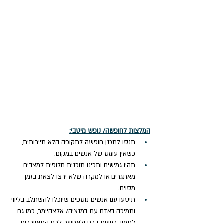
המלצות לחופשה/ נופש מיטבי:
תנסו לתכנן חופשה לתקופה הלא תיירותית, 
כשאין עומס של אנשים במקום. 
תהיו גמישים ותכינו תוכנית חלופית למצבים 
מאתגרים או למקרה שלא ירצו לצאת בזמן 
מסוים.
תיסעו עם אנשים נוספים שיוכלו להשתלב בליווי 
ותמיכה באדם עם דמנציה/ אלצהיימר, כמו גם 
לתמוך רגשית בכם ולאפשר לכם התאווררות 