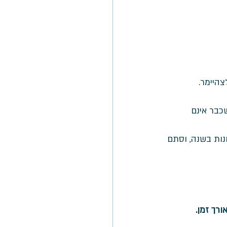
היימר. 
כבר אינם 
נות בשנה, וסתם 
רך זמן.