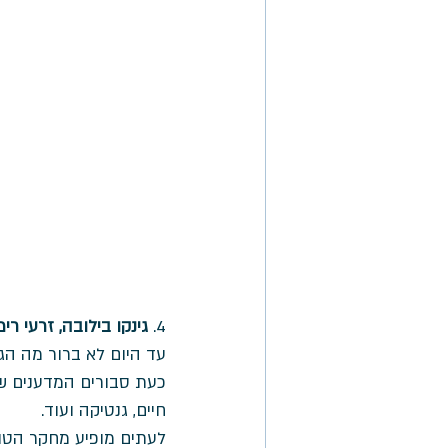
4. 
גינקו בילובה, זרעי רימונים, אומגה 3, קו-אנזים Q10, שמן קוק
עד היום לא ברור מה הג
כעת סבורים המדענים שד
חיים, גנטיקה ועוד. 
לעתים מופיע מחקר הטוע