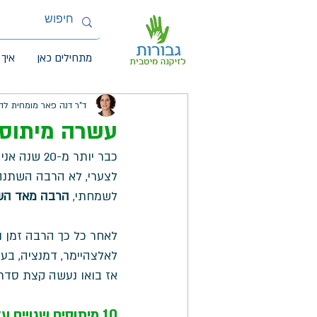
מתחילים כאן
איך 
ד"ר דנה פאר מומחית לד
עשרה מיתוסי
כבר יותר מ-20 שנה אני עובדת עם אנשים עם דמנציה/ אלצהיימר. 
לצערי, לא הרבה השתנה
לשמחתי,
 הרבה מאד הש
לאחר כל כך הרבה זמן ו
לאלצהיימר, דמנציה, בעיו
אז בואו נעשה קצת סדר.
10 מיתוסים שגויים על דמנציה/ אלצהיימר ומה באמת נכון: