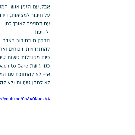
אבל, עם הזמן אנשי המק
עם דמנציה לאורך זמן. 
 להיפך! 
הדבקות בחיבור האדם עם
להתנגדויות, ויכוחים ואת
כיום מקובלות גישות טי
כגון גישת Positive Approach to Care של גב' טיפה סנואו וגישת Validation של גב' נעמי פייל.
אז- לא להתווכח עם המצ
לא לתקן טעויות 
ולא להת
s://youtu.be/Cs840NaqzA4