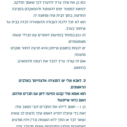
כמו כן, אח שלך צריך להיערך לכך שאמך תזדקק 
לפחות למספר ימים להסתגל ולהתאקלם בסביבה 
החדשה, בתוך הבית שלו ומחוצה לו. 
הוא לא יוכל ללכת לעבודה ולהשאירה לבדה בבית עד 
שיחזור בערב. 
זה נכון במיוחד בנסיעות לאזורים עם הבדלי שעות 
משמעותיים. 
יש לקחת בחשבון שייתכן והיא תרצה לחזור מוקדם 
מהצפוי, 
ואם זה קורה: צריך לכבד את רצונה ולהתארגן 
בהתאם.
3. לאבא שלי יש דמנציה/ אלצהיימר בשלבים 
הראשונים. 
הוא ואמא שלי קבעו נסיעה ליוון עם חברים שלהם. 
האם כדאי שייסעו? 
כן. ו – חשוב ליידע את החברים לגבי המצב שלו. 
זאת כדי שיוכלו לסייע לאמא שלך (לשים לב שאינו 
נשאר לבד או הולך ללא השגחה וכד') ויהיו מודעים 
לאפשרות שיפגין התנהגויות שונות מבעבר ויהיו 