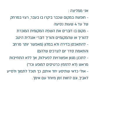
אני ממליצה :
- חופשה במקום שכבר ביקרו בו בעבר, רצוי במרחק 
של עד 4 שעות נסיעה
- מקום בו דוברים את השפה המקומית המוכרת 
להוריך או שהמקומיים והוריך דוברי אנגלית היטב 
- להתאכסן בדירה ולא במלון (מאפשר יותר מרחב 
והתאמת סדר יום לצרכים שלהם)
- לתכנן מגוון אפשרויות לפעילות, אך ללא התחייבות 
מראש (לא להזמין כרטיסים למופע וכד')
- אולי כדאי שתיסע יחד איתם, כך תוכל לתמוך ולסייע 
לאביך, וגם לחוות זמן מיוחד עם אימך.