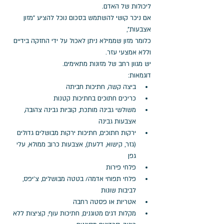
ליכולות של האדם.
אם ניכר קושי להשתמש בסכום נוכל להציע "מזון 
אצבעות",
כלומר מזון שממילא ניתן לאכול על ידי החזקה בידיים 
וללא אמצעי עזר.
יש מגוון רחב של מזונות מתאימים. 
דוגמאות: 
ביצה קשה, חתיכות חביתה
כריכים חתוכים בחתיכות קטנות
משולשי גבינה מותכת, קוביות גבינה צהובה, 
אצבעות גבינה
ירקות חתוכים, חתיכות ירקות מבושלים גדולים 
(גזר, קישוא, דלעת), אצבעות כרוב ממולא, עלי 
גפן
פלחי פירות
פלחי תפוחי אדמה/ בטטה מבושלים, צ'יפס, 
לביבות שונות
אטריות או פסטה רחבה
מקלות דגים מטוגנים, חתיכות עוף, קציצות ללא 