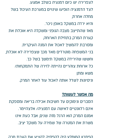
לצפרירה יש כיום דמנציה בשלב אמצע.
לצד הדמנציה הופיעו שינויים במערכת העיכול בשל 
מחלה אחרת, 
והיא ירדה במשקל באופן ניכר.
מאז שהתייצב מצבה הגופני ומשקלה היא אוכלת את 
קערת המרק בתחילת הארוחה,
ומסרבת להמשיך לאכול את המנה העיקרית.
בני המשפחה מוטרדים מאד מכך שצפרירה לא אוכלת,
וחששו שהירידה במשקל תימשך בשל כך.
כל ארוחת צוהריים נהייתה לזירה של התמקחות/ 
משא ומתן
וניסיונות לשדל אותה לאכול עוד לאחר המרק.
מה אפשר לעשות?
הסברים ונימוקים על חשיבות אכילה בריאה ומספקת 
אינם רלוונטיים לאישה עם דמנציה/ אלצהיימר.
אמנם המרק הוא הרגל מזה שנים, אבל כעת אינו 
משרת את המטרה של שמירה על משקל יציב.
הפתרון המומלץ היה להפסיק להציע את קערת מרק 