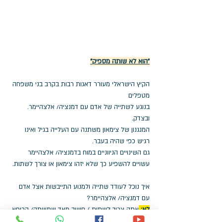
"הוא לא שותה מספיק"
הקיץ הישראלי מעורר דאגות רבות בקרב בני משפחה 
מטפלים 
בנוגע לשתייה של אדם עם דמנציה/ אלצהיימר. 
ובצדק. 
המנגנון של צימאון משתנה עם העלייה בגיל ואינו 
רגיש כפי שהיה בעבר.
גם השינויים הניווניים במוח בדמנציה/ אלצהיימר 
עשויים להשפיע כך שלא יזהו צימאון או צורך לשתות.
איך נוכל לעודד שתייה ולמנוע התייבשות אצל אדם 
עם דמנציה/ אלצהיימר? 
לא:
אתה צריך לשתות / חשוב מאד שתשתה/ הרופא 
אמר שאתה חייב לשתות/ לא שתית היום כלום!