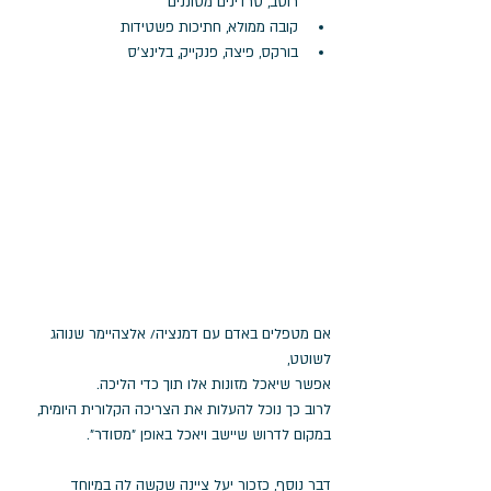
רוטב, סרדינים מסוננים
קובה ממולא, חתיכות פשטידות
בורקס, פיצה, פנקייק, בלינצ'ס
אם מטפלים באדם עם דמנציה/ אלצהיימר שנוהג 
לשוטט, 
אפשר שיאכל מזונות אלו תוך כדי הליכה.
לרוב כך נוכל להעלות את הצריכה הקלורית היומית, 
במקום לדרוש שיישב ויאכל באופן "מסודר".
דבר נוסף, כזכור יעל ציינה שקשה לה במיוחד 