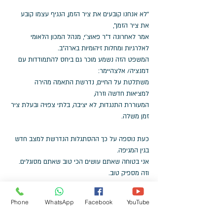
"לא אנחנו קובעים את ציר הזמן, הנגיף עצמו קובע 
את ציר הזמן", 
אמר לאחרונה ד"ר פאוצ'י, מנהל המכון הלאומי 
לאלרגיות ומחלות זיהומיות בארה"ב.
המשפט הזה נשמע מוכר גם ביחס להתמודדות עם 
דמנציה/ אלצהיימר: 
משתלטת על החיים, נדרשת התאמה מהירה 
למציאות חדשה וזרה, 
המעוררת התנגדות, לא יציבה, בלתי צפויה ובעלת ציר 
זמן משלה.
כעת נוספה על כך ההסתגלות הנדרשת למצב חדש 
בגין המגיפה. 
אני בטוחה שאתם עושים הכי טוב שאתם מסוגלים.
וזה מספיק טוב. 
לקריאה נוספת: 
Phone
WhatsApp
Facebook
YouTube
קורונה ודמנציה/ אלצהיימר: שאלות ותשובות