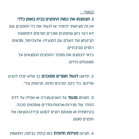
בנוסף - 
1. תצמצמו את כמות החפצים בבית באופן כללי
. 
אין זה מציאותי להסיר או לנעול את כל החפצים, וגם 
לא רצוי כיוון שחפצים מוכרים תורמים לתחושת 
הביטחון של האדם עם דמנציה/ אלצהיימר, ומהווים 
רמזים סביבתיים. 
כדאי לצמצם את מספר החפצים הנמצאים על 
משטחים גלויים.
2. תדאגו 
לנעול חומרים מסוכנים
 כך שלא יוכלו להגיע 
אליהם: כלי ניקוי, סכינים חדות, תרופות וכד'.
3. תשימו
 מנעול
 על הארון/מגירה או אפילו על דלת 
החדר של מגירות/ארונות/חדרים שמהווים סכנה 
בטיחותית או שאתם רוצים למנוע נבירה/הוצאה של 
חפצים משם.
4. תציעו 
פעילות חלופית
 כמו קיפול כביסה, התאמת 