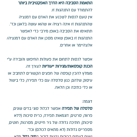
התאמת הסביבה היא הדרך האפקטיבית ביותר
להתמודד עם התנהגות זו. 
אין טעם לנסות לשכנע את האדם עם דמנציה 
שהתנהגות זו אינה רצויה או שהוא עושה בלאגן וכד'. 
תתאימו את הסביבה באופן מירבי כדי לאפשר 
התנהגות זו באופן שאינו מסכן את האדם עם דמנציה/ 
אלצהיימר או אחרים.
אפשר לנסות לתחום את פעולות החיפוש והנבירה ע"י 
הכנת קופסאות/מגירות ייעודיות
 לצורך זה.
מומלץ להכין קופסה של חפצים הקשורים לתחביב או 
עיסוק שלהם, כגון סלסלה עם כלי תפירה, כלי בישול 
או כלי כתיבה וכן הלאה.
דוגמה: 
סלסלה של תפירה
 אפשר לכלול סוגי בדים שונים, 
פרווה, סרטים, דוגמאות תפירה, כרית סיכות (ללא 
סיכות), חתיכה גדולה של גיר חייטים, מסרגות, חוטים, 
מספריים גדולות (לא מתאים לכולם) וכד'.
נשים לעתים קרובות נהנות לנבור ב
תיק גדול
 מלא 