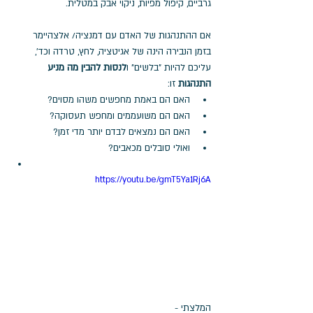
גרביים, קיפול מפיות, ניקוי אבק במטלית.
אם ההתנהגות של האדם עם דמנציה/ אלצהיימר 
בזמן הנבירה הינה של אגיטציה, לחץ, טרדה וכד', 
עליכם להיות "בלשים" ו
לנסות להבין מה מניע 
התנהגות
 זו: 
האם הם באמת מחפשים משהו מסוים? 
האם הם משועממים ומחפש תעסוקה? 
האם הם נמצאים לבדם יותר מדי זמן? 
ואולי סובלים מכאבים? 
https://youtu.be/gmT5Ya1Rj6A
המלצתי - 