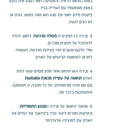
בשונה מחוש הראייה והשמיעה, חוש המגע אינו נפגע 
באופן משמעותי עם העלייה בגיל. 
פיענוח מידע חושי של מגע הוא מאד פשוט: נעים או 
לא נעים לגעת.
3. נבירה בין חפצים זו 
פעולה מרגיעה
: לחוש, להזיז, 
להסתכל על חפצים מוכרים, 
אולי חלקם אהובים זוהי פעילות מרגיעה, העשויה 
לתרום לתחושת הביטחון של האדם. 
4. נבירה ו/או חיפוש אחר חפץ מסוים עשוי לתת 
לאדם 
תחושה של עשייה מכוונת ומשמעות
(גם אם אינה מציאותית). על כל מקרה, זו תעסוקה 
והתעסקות בדבר מה.
5. אפשר לחשוב על נבירה כ
מנגנון התמודדות
, 
וניסיונות חוזרים ליצור סדר ב"בלאגן" של החיים של 
האדם עם דמנציה/ אלצהיימר.