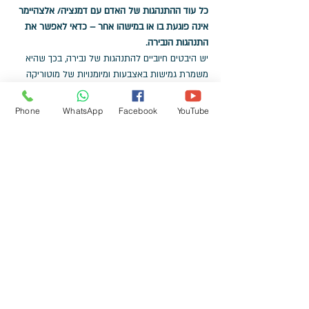
כל עוד ההתנהגות של האדם עם דמנציה/ אלצהיימר 
אינה פוגעת בו או במישהו אחר – כדאי לאפשר את 
התנהגות הנבירה.
יש היבטים חיוביים להתנהגות של נבירה, בכך שהיא 
משמרת גמישות באצבעות ומיומנויות של מוטוריקה 
עדינה
ובעיקר הפוטנציאל של פעילות ממוקדת זו להביא 
Phone
WhatsApp
Facebook
YouTube
לתחושה של רגיעה ותעסוקה משמעותית לאדם עם 
דמנציה/ אלצהיימר.
ותזכרו, זה שאין תרופה לדמנציה, לא אומר שאין מה 
לעשות.
תדברו איתי ונחשוב ביחדאיך להיטיב את איכות החיים 
שלכם ושל יקירכם. 
לקריאה מעניינת נוספת:
איך להביא אדם עם דמנציה/ אלצהיימר לביקור אצל 
רופא