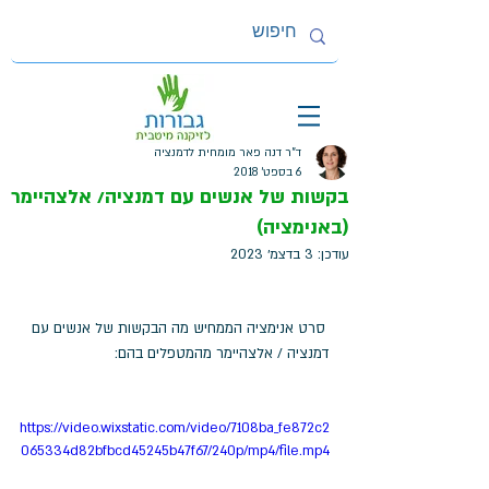
ד"ר דנה פאר מומחית לדמנציה
6 בספט׳ 2018
בקשות של אנשים עם דמנציה/ אלצהיימר
(באנימציה)
עודכן:
3 בדצמ׳ 2023
 סרט אנימציה הממחיש מה הבקשות של אנשים עם 
דמנציה / אלצהיימר מהמטפלים בהם: 
https://video.wixstatic.com/video/7108ba_fe872c2
065334d82bfbcd45245b47f67/240p/mp4/file.mp4