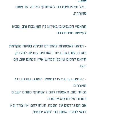
אחרי: 
- אל תצפו מיקירכם להשתתף באירוע עד שעה 
מאוחרת. 
המאמץ הקוגניטיבי באירוע זה הוא גבוה ורב, ומביא 
לעייפות גופנית רבה. 
- תדאגו לאפשרות להחזירם הביתה בשעה מוקדמת 
יחסית, עוד בטרם יתר האורחים עוזבים. לחלופין, 
תדאגו למקום שיוכלו לפרוש אליו ולנמנם שם, אם 
ירצו. 
- לעתים יקירנו ירצו להישאר ולשבת בנוכחות כל 
האורחים. 
גם זה טוב. תאפשרו להם להשתתף כשהם יושבים 
בנוחות על כורסא או ספה. 
אם הם נרדמים על הספה, תניחו להם. אין צורך ולא 
כדאי להעיר אותם כדי "שלא יפספו". 