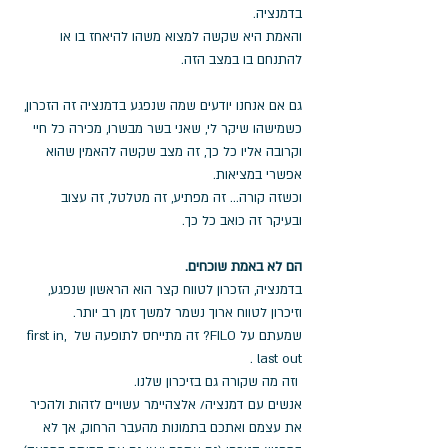
בדמנציה. 
והאמת היא שקשה למצוא משהו להיאחז בו או 
להתנחם בו במצב הזה.
גם אם אנחנו יודעים שמה שנפגע בדמנציה זה הזכרון, 
כשמישהו שיקר לי, שאני בשר מבשרו, מכירה כל חיי 
וקרובה אליו כל כך, זה מצב שקשה להאמין שהוא 
אפשרי במציאות.
וכשזה קורה... זה מפתיע, זה מטלטל, זה עצוב 
ובעיקר זה כואב כל כך.
הם לא באמת שוכחים. 
בדמנציה, הזכרון לטווח קצר הוא הראשון שנפגע, 
וזיכרון לטווח ארוך נשמר למשך זמן רב יותר. 
שמעתם על FILO? זה מתייחס לתופעה של first in, 
last out .
 וזה מה שקורה גם בזיכרון שלנו. 
אנשים עם דמנציה/ אלצהיימר עשויים לזהות ולהכיר 
את עצמם ואתכם בתמונות מהעבר הרחוק, אך לא 