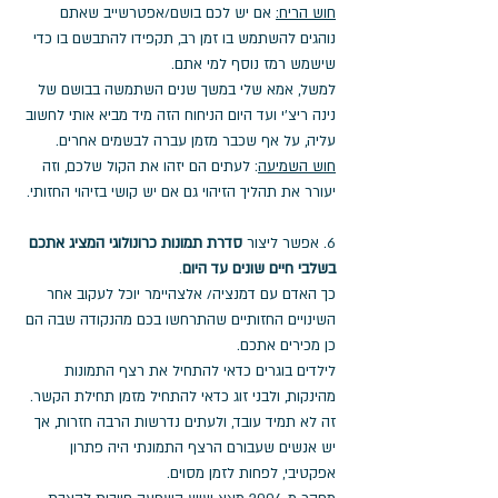
חוש הריח:
 אם יש לכם בושם/אפטרשייב שאתם 
נוהגים להשתמש בו זמן רב, תקפידו להתבשם בו כדי 
שישמש רמז נוסף למי אתם. 
למשל, אמא שלי במשך שנים השתמשה בבושם של 
נינה ריצ'י ועד היום הניחוח הזה מיד מביא אותי לחשוב 
עליה, על אף שכבר מזמן עברה לבשמים אחרים. 
חוש השמיעה
: לעתים הם יזהו את הקול שלכם, וזה 
יעורר את תהליך הזיהוי גם אם יש קושי בזיהוי החזותי.
6. אפשר ליצור 
סדרת תמונות כרונולוגי המציג אתכם 
בשלבי חיים שונים עד היום
. 
כך האדם עם דמנציה/ אלצהיימר יוכל לעקוב אחר 
השינויים החזותיים שהתרחשו בכם מהנקודה שבה הם 
כן מכירים אתכם. 
לילדים בוגרים כדאי להתחיל את רצף התמונות 
מהינקות, ולבני זוג כדאי להתחיל מזמן תחילת הקשר. 
זה לא תמיד עובד, ולעתים נדרשות הרבה חזרות, אך 
יש אנשים שעבורם הרצף התמונתי היה פתרון 
אפקטיבי, לפחות לזמן מסוים. 