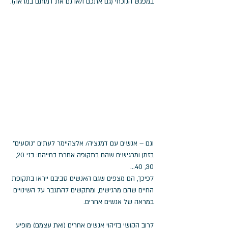
במפגש הנוכחי (גם אתכם ו/או גם את דמותם במראה).
וגם – אנשים עם דמנציה/ אלצהיימר לעתים "נוסעים" 
בזמן ומרגישים שהם בתקופה אחרת בחייהם: בני 20, 
30, 40...
לפיכך, הם מצפים שגם האנשים סביבם ייראו בתקופת 
החיים שהם מרגישים, ומתקשים להתגבר על השינויים 
במראה של אנשים אחרים.
לרוב הקושי בזיהוי אנשים אחרים (ואת עצמם) מופיע 