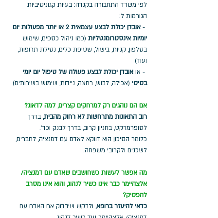
לפי משרד התחבורה בקנדה: בעיות קגוניטיביות 
הגורמות ל: 
 - 
אובדן יכולת לבצע עצמאית 2 או יותר מפעולות יום 
יומיות אינסטרומנטליות
 (כמו ניהול כספים, שימוש 
בטלפון, קניות, בישול, שטיפת כלים, נטילת תרופות, 
ועוד) 
 - או 
אובדן יכולת לבצע פעולה של טיפול יום יומי 
בסיסי
 (אכילה, לבוש, רחצה, ניידות, שימוש בשירותים)
אם הם נוהגים רק למרחקים קצרים, למה לדאוג?
רוב התאונות מתרחשות לא רחוק מהבית,
 בדרך 
לסופרמרקט, בחניון קרוב, בדרך לבנק וכד'. 
כלומר הסיכון הוא דווקא לאדם עם דמנציה, לחברים, 
לשכנים ולקרובי משפחה.
מה אפשר לעשות כשחושבים שאדם עם דמנציה/ 
אלצהיימר כבר אינו כשיר לנהוג, והוא אינו מסרב 
להפסיק?
כדאי להיעזר ברופא,
 ולבקש שיבדוק אם האדם עם 
דמנציה/ אלצהיימר עוד כשיר לנהוג. 