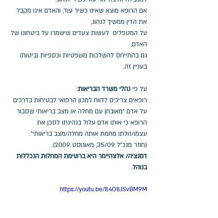
אם הרופא מוצא שאינו כשיר עוד, והאדם אינו מקבל 
את הדין ממשיך לנהוג, 
על המטפלים  לעשות צעדים שישמרו על ביטחונו של 
האדם, 
גם בהתייחס להשלכות משפטיות וכספיות (ביטוח) 
בעניין זה. 
על פי 
נהלי משרד הבריאות
: 
רופאים צריכים לדווח למכון הרפואי לבטיחות בדרכים 
על אדם "מאובחן עם מחלה או מצב בריאותי שסבור 
הרופא כי אותו אדם עלול בנהיגתו לסכן את 
עצמו/זולתו מחמת אותה מחלה/מצב בריאותי". 
(חוזר מנכ"ל 35/09, מאוגוסט 2009). 
דמנציה/ אלצהיימר היא ברשימת המחלות הנכללות 
בנוהל
. 
https://youtu.be/84O8JSvBM9M