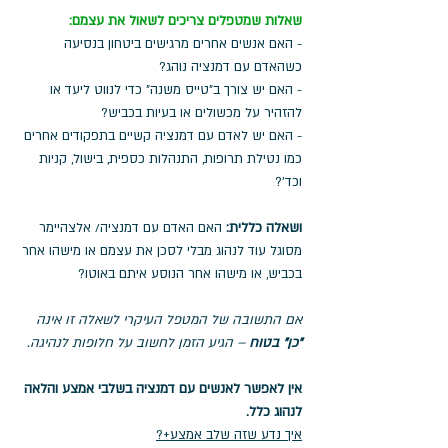
שאלות שמטפלים צריכים לשאול את עצמם: 
- האם אנשים אחרים מרגישים ביטחון בנסיעה 
כשהאדם עם דמנציה נוהג?
- האם יש צורך ב"טייס משנה" כדי לנווט ליעד או 
להזהיר על מכשולים או בעיות בכביש?
- האם יש לאדם עם דמנציה קשיים בתפקודים אחרים 
כמו נטילת תרופות, התנהלות כספית, בישול, קניות 
וכד'?
ושאלה כללית: 
האם האדם עם דמנציה/ אלצהיימר 
מסוגל עוד לנהוג מבלי לסכן את עצמם או מישהו אחר 
בכביש, או מישהו אחר הנוסע איתם באוטו? 
אם התשובה של המטפל העיקרי לשאלה זו אינה 
"כן" בטוח 
– הגיע הזמן לחשוב על חלופות לנהיגה.
אין לאפשר לאנשים עם דמנציה בשלבי אמצע והלאה 
לנהוג כלל. 
איך נדע שזה שלב אמצע+?