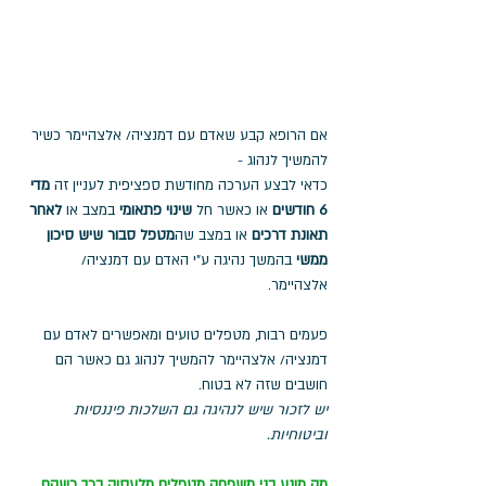
אם הרופא קבע שאדם עם דמנציה/ אלצהיימר כשיר 
להמשיך לנהוג -
כדאי לבצע הערכה מחודשת ספציפית לעניין זה 
מדי 
6 חודשים
 או כאשר חל 
שינוי פתאומי
 במצב או 
לאחר 
תאונת דרכים
 או במצב שה
מטפל סבור שיש סיכון 
ממשי
 בהמשך נהיגה ע"י האדם עם דמנציה/ 
אלצהיימר. 
פעמים רבות, מטפלים טועים ומאפשרים לאדם עם 
דמנציה/ אלצהיימר להמשיך לנהוג גם כאשר הם 
חושבים שזה לא בטוח. 
יש לזכור שיש לנהיגה גם השלכות פיננסיות 
וביטוחיות.
מה מונע בני משפחה מטפלים מלעסוק בכך כשהם 