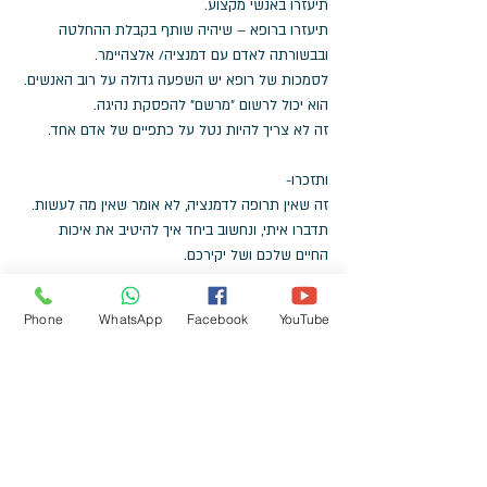
תיעזרו באנשי מקצוע. 
תיעזרו ברופא – שיהיה שותף בקבלת ההחלטה 
ובבשורתה לאדם עם דמנציה/ אלצהיימר. 
לסמכות של רופא יש השפעה גדולה על רוב האנשים. 
הוא יכול לרשום "מרשם" להפסקת נהיגה.
זה לא צריך להיות נטל על כתפיים של אדם אחד.
ותזכרו- 
זה שאין תרופה לדמנציה, לא אומר שאין מה לעשות.
תדברו איתי, ונחשוב ביחד איך להיטיב את איכות 
החיים שלכם ושל יקירכם.
לקריאה מעניינת נוספת:
Phone
WhatsApp
Facebook
YouTube
למה אנשים עם דמנציה עייפים כל כך?
כאשר דמנציה משכיחה מיקירנו מי אנחנו 
תחושת זמן לקויה בדמנציה/ אלצהיימר