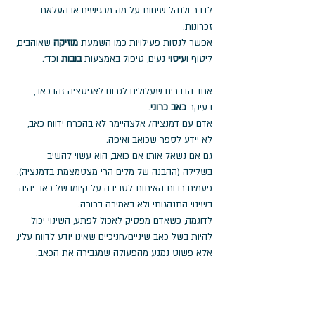
לדבר ולנהל שיחות על מה מרגישים או העלאת 
זכרונות. 
אפשר לנסות פעילויות כמו השמעת 
מוזיקה
 שאוהבים, 
ליטוף ו
עיסוי
 נעים, טיפול באמצעות 
בובות
 וכד'. 
אחד הדברים שעלולים לגרום לאגיטציה זהו כאב, 
בעיקר 
כאב כרוני
. 
אדם עם דמנציה/ אלצהיימר לא בהכרח ידווח כאב, 
לא יידע לספר שכואב ואיפה. 
גם אם נשאל אותו אם כואב, הוא עשוי להשיב 
בשלילה (ההבנה של מלים הרי מצטמצמת בדמנציה). 
פעמים רבות האיתות לסביבה על קיומו של כאב יהיה 
בשינוי התנהגותי ולא באמירה ברורה. 
לדוגמה, כשאדם מפסיק לאכול לפתע, השינוי יכול 
להיות בשל כאב שיניים/חניכיים שאינו יודע לדווח עליו, 
אלא פשוט נמנע מהפעולה שמגבירה את הכאב. 