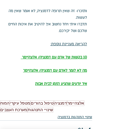
ותזכרו- זה שאין תרופה לדמנציה, לא אומר שאין מה 
לעשות.
תדברו איתי ויחד נחשוב איך להיטיב את איכות החיים 
שלכם ושל יקירכם. 
לקריאה מעניינת נוספת:
10 בקשות של אדם עם דמנציה/ אלצהיימר 
מה לא לומר לאדם עם דמנציה
/ אלצהיימר
איך יודעים שהגיע הזמן לבית אבות
אלצהיימר
דמנציה
טיפול בהורים
מטפל עיקרי
המוח
שינויי התנהגות
מערכת העצבים
שינויי התנהגות בדמנציה