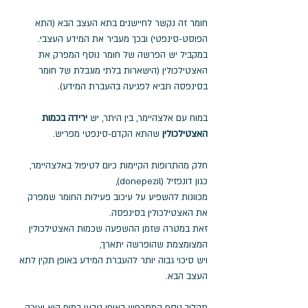
חומר זה נקשר לחיישנים בתא העצב הבא (התא 
הפוסט-סינפטי) ובכך מעביר את המידע העצבי. 
במקביל יש הפרשה של חומר נוסף המפרק את 
האצטילכולין (הישארות בלתי מוגבלת של חומר 
בסינפסה תביא לפגיעה בהעברת המידע). 
במוח עם אלצהיימר, בין היתר, יש 
ירידה בכמות 
האצטילכולין
 שהתא הקדם-סינפטי מפריש. 
חלק מהתרופות הקיימות כיום לטיפול באלצהיימר, 
כגון דונפזיל (donepezil), 
מכוונות להשפיע על עיכוב פעילות החומר שמפרק 
את האצטילכולין בסינפסה.
זאת במטרה שזמן ההשפעה שכמות האצטילכולין 
המצומצמת שהופרשה יתארך,
ויש סיכוי גבוה יותר להעברת המידע באופן תקין לתא 
העצב הבא. 