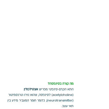
מה קורה בסינפסה?
התא הקדם-סינפטי מפריש
 אצטילכולין 
(acetylcholine) לסינפסה, שהוא נוירו-טרנסמיטור 
(neurotransmitter), כלומר חומר המעביר מידע בין 
תאי עצב. 