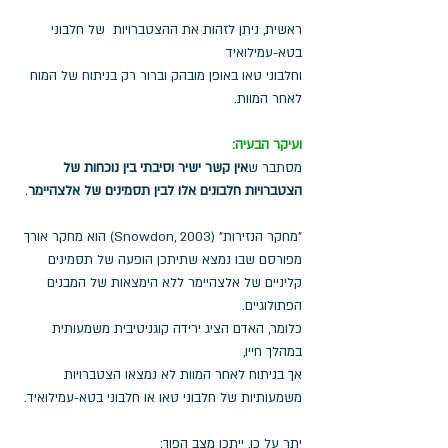
ראשית, ניתן לזהות את ההצטברויות  של חלבוני 
בטא-עמילואיד 
וחלבוני טאו באופן מובהק וברור רק בניתוח של המוח 
לאחר המוות. 
ועיקר הבעיה: 
מסתבר ש
אין קשר ישיר וסיבתי בין נוכחות של 
הצטברויות חלבונים אלו לבין תסמינים של אלצהיימר
. 
"מחקר הנזירות" (Snowdon, 2003) הוא מחקר אורך 
מפורסם שבו נמצא שתיתכן הופעה של תסמינים 
קליניים של אלצהיימר ללא הימצאות של המבנים 
הפתולוגיים. 
כלומר, האדם הציג ירידה קוגניטיבית משמעותית 
במהלך חייו,
אך בניתוח לאחר המוות לא נמצאו הצטברויות 
משמעותיות של חלבוני טאו או חלבוני בטא-עמילואיד. 
יתר על כן, ייתכן מצב הפוך: 