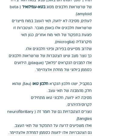
תהליך נוסף המתרחש באופן טבעי במוח הוא יצירה 
של שרשראות חלבונים מסוג 
בטא-עמילואיד
 (beta-
amyloid). 
לעתים, מסיבה לא ידועה, תאי העצב במוח מייצרים 
שרשראות חלבונים אלו באופן מוגבר. הצטברות זו 
פוגעת בתפקוד של תאי מוח אחרים, כגון תאי 
מיקרוגליה (microglia), 
שלרוב מסייעים בפירוק ופינוי חלבונים אלו. 
כך נוצר מצב שיש הצטברות של שרשראות חלבונים 
אלו למבנים הנקראים "פלאק" (plaque), הידועים 
כסממן ביולוגי של מחלת אלצהיימר.
במקביל, ישנו חלבון הנקרא 
חלבון טאו
 (tau), שהוא 
חלק מהמבנה של תאי עצב.
מסיבה לא ידועה, חלבוני טאו מתחילים 
לקרוס/להיהרס.
נוצרים הצטברויות גם של חומר זה (neurofibrillary 
tangles), 
ואלו משפיעים לרעה על התפקוד של תאי העצב.  
גם הצטברויות אלו ידועות כסממן למחלת אלצהיימר. 