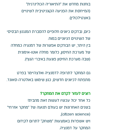
בוחנות מחדש את "התיאוריה הכולינרגית" 
(המייחסת את הפגיעה הקוגניטיבית לשינויים 
באצטילכולין). 
כיום, נבדקים כיוונים חלופיים להסברת המנגנון הבסיסי 
של השינויים הניווניים במוח. 
בין היתר, יש הבודקים אפשרות של דמנציה כמחלה 
של מערכת החיסון, כלומר מחלה אוטו-אימונית 
(שבה מערכת החיסון פוגעת באיברי הגוף). 
גם המחקר לתרופה לדמנציה ואלצהיימר בפרט 
מתפתח לכיוונים חדשים, כגון שימוש באולטרה-סאונד. 
רוצים לעזור לקדם את המחקר?
כל אחד יכול עכשיו לעשות זאת מהבית!
בשנים האחרונות יש בעולם תנועה של "מחקר אזרחי" 
(citizen science), 
ויש אשפרות באמצעות "משחק" לתרום לקידום 
המחקר על דמנציה. 