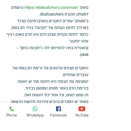
באתר 
https://stallcatchers.com/main
 נרשמים 
למשחק הנקרא 
Stallcatchers
. 
ב"משחק" עוזרים לחוקרים באוניברסיטת קורנל 
בארה"ב לזהות נקודות של "תקיעה" בכלי דם במוח, 
כלומר לזהות נקודות שבהן הדם אינו זורם באופן רציף 
אלא "נתקע" 
(באנגלית בחרו להתייחס לזה כ"תקיעה בזמן" – 
stall). 
החוקרים מציגים סרטונים של זרימת דם במוח של 
עכברים אמיתיים. 
המשימה של הצופה היא לזהות מתי יש האטה 
בזרימת הדם באזור מסוים המסומן בבירור. 
זה ממש פשוט, וכל אחד יכול לעשות זאת. 
באתר יש הסברים ברורים והדרכה (דרושה הרשמה 
כדי לשחק). 
תצטרפו עוד היום לקהילה של אזרחים חוקרים – יש 
Phone
WhatsApp
Facebook
YouTube
כבר 
29,584
 שותפים בכל העולם!