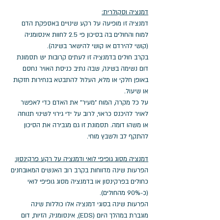
דמנציה וסקולרית:
דמנציה זו מופיעה על רקע שינויים באספקת הדם 
למוח והחולים בה בסיכון פי 2.5 לחוות אינסומניה 
(קושי להירדם או קושי להישאר בשינה). 
בקרב חולים בדמנציה זו לעתים קרובות יש תסמונת 
דום נשימה בשינה, שבה נתיב כניסת האויר נחסם 
באופן חלקי או מלא, העלול להתבטא בנחירות חזקות 
או שיעול. 
על כל מקרה, המוח "מעיר" את האדם כדי לאפשר 
לאויר להיכנס כראוי, לרוב על ידי גירוי לשינוי תנוחה 
או משהו דומה. תסמונת זו גם מגבירה את הסיכון 
להתקף לב ולשבץ מוחי. 
דמנציה מסוג גופיפי לואי ודמנציה על רקע פרקינסון:
הפרעות שינה מדווחות בקרב רוב האנשים המאובחנים 
כחולים בפרקינסון או בדמנציה מסוג גופיפי לואי 
(כ-90% מהחולים). 
הפרעות שינה בסוגי דמנציה אלו כוללות שינה 
מוגברת במהלך היום (EDS), אינסומניה, הזיות, דום 