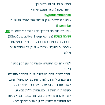
הפרעות השינה השכיחות הן: 
- יתר שינה (המונח המקצועי הוא  
)
hypersomnolence
- קשיי הירדמות או קושי להישאר במצב של שינה 
)
insomnia
(
- שינויים בנשימה במהלך השינה עד כדי תסמונת 
דום 
נשימה בשינה
 (OSA, Obstructive Sleep Apnea)
- הפרעות גופניות, כגון הפרעת הרגליים הפעילות
- הפרעות במעגל עירנות – שינה, כך שהופכים יום 
ולילה
למה אדם עם דמנציה/ אלצהיימר ישן המון במשך 
היום? 
 סביר להניח שהם משלימים שינה שחסרה מהלילה. 
הם עשויים להירדם לפרקי זמן קצרים במהלך היום. 
לאדם עם דמנציה/ אלצהיימר קשה יותר לבצע 
פעילויות הנראות לנו כפשוטות וקלות לביצוע. 
למוח שלהם נדרשת הרבה יותר אנרגיה בכדי לפענח 
את המתרחש, לתכנן ולכוון פעולות לצורך ביצוע 