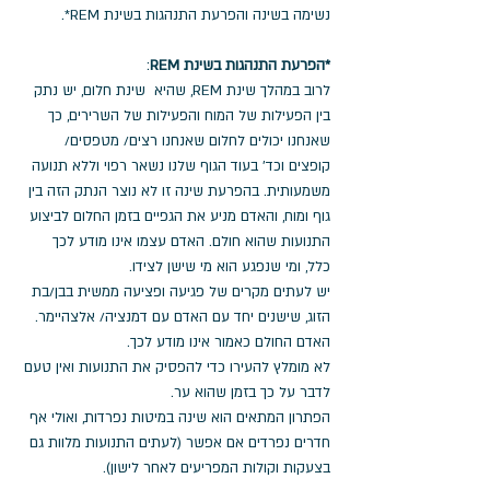
נשימה בשינה והפרעת התנהגות בשינת REM*. 
*הפרעת התנהגות בשינת REM
: 
לרוב במהלך שינת REM, שהיא  שינת חלום, יש נתק 
בין הפעילות של המוח והפעילות של השרירים, כך 
שאנחנו יכולים לחלום שאנחנו רצים/ מטפסים/ 
קופצים וכד' בעוד הגוף שלנו נשאר רפוי וללא תנועה 
משמעותית. בהפרעת שינה זו לא נוצר הנתק הזה בין 
גוף ומוח, והאדם מניע את הגפיים בזמן החלום לביצוע 
התנועות שהוא חולם. האדם עצמו אינו מודע לכך 
כלל, ומי שנפגע הוא מי שישן לצידו. 
יש לעתים מקרים של פגיעה ופציעה ממשית בבן/בת 
הזוג, שישנים יחד עם האדם עם דמנציה/ אלצהיימר. 
האדם החולם כאמור אינו מודע לכך. 
לא מומלץ להעירו כדי להפסיק את התנועות ואין טעם 
לדבר על כך בזמן שהוא ער.
הפתרון המתאים הוא שינה במיטות נפרדות, ואולי אף 
חדרים נפרדים אם אפשר (לעתים התנועות מלוות גם 
בצעקות וקולות המפריעים לאחר לישון). 