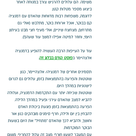
משימה. הם עלולים להרגיש צורך במנוחה לאחר 
ביצוע מספר מטלות קטן.
לדוגמה, משפחות רבות מדווחות שהאדם עם דמנציה 
קם בבוקר, אוכל ארוחת בוקר, מתלבש (אולי גם 
מתרחץ), מצחצח שיניים, אולי מעיף חצי מבט בעיתון 
היומי, וחוזר למיטה אפילו למשך עוד שעה(!).
עוד על העייפות הרבה העשויה להופיע בדמנציה 
אלצהיימר ב
פוסט קודם בבלוג זה
.
תסמינים אחרים של דמנציה/ אלצהייימר, כגון 
שוטטות והפרעה בהתמצאות בזמן, עלולים גם לגרום 
לישנוניות במהלך היום. 
שוטטות שכיחה יותר עם התקדמות הדמנציה, ועלולה 
להביא למצב שהאדם עירני ופעיל במהלך הלילה. 
הפרעה בהתמצאות בזמן פוגעת ביכולת האדם 
להבחין בין יום ולילה, חרף סימנים מובהקים כגון אור 
וחושך, ולהביא לכך שהאדם "מתחיל" את היום בשעות 
הבוקר המוקדמות. 
עם המעבר לשעון חורף, מצב זה עלול להחריף, משום 