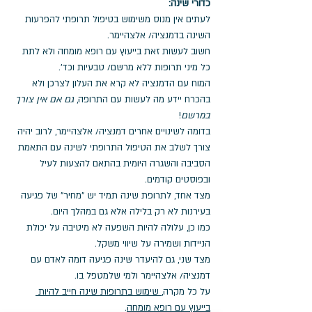
כדורי שינה:
לעתים אין מנוס משימוש בטיפול תרופתי להפרעות 
השינה בדמנציה/ אלצהיימר. 
חשוב לעשות זאת בייעוץ עם רופא מומחה ולא לתת 
כל מיני תרופות ללא מרשם/ טבעיות וכד'. 
המוח עם הדמנציה לא קרא את העלון לצרכן ולא 
בהכרח יידע מה לעשות עם התרופה, 
גם אם אין צורך 
במרשם
!
בדומה לשינויים אחרים דמנציה/ אלצהיימר, לרוב יהיה 
צורך לשלב את הטיפול התרופתי לשינה עם התאמת 
הסביבה והשגרה היומית בהתאם להצעות לעיל 
ובפוסטים קודמים. 
מצד אחד, לתרופת שינה תמיד יש "מחיר" של פגיעה 
בעירנות לא רק בלילה אלא גם במהלך היום.
כמו כן, עלולה להיות השפעה לא מיטיבה על יכולת 
הניידות ושמירה על שיווי משקל.
מצד שני, גם להיעדר שינה פגיעה דומה לאדם עם 
דמנציה/ אלצהיימר ולמי שלמטפל בו.
על כל מקרה,
 שימוש בתרופות שינה חייב להיות 
בייעוץ עם רופא מומחה
. 