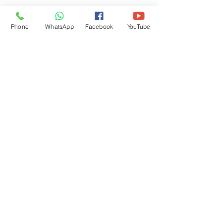
קנביס רפואי:
Phone
WhatsApp
Facebook
YouTube
יש דיווחים של השפעה מיטיבה של קנביס רפואי על 
שינה בדמנציה. 
עם זאת, נכון לעכשיו אין ראיות מדעיות מובהקות לגבי 
יתרון בשימוש בקנביס רפואי בדמנציה לעומת שימוש 
בתרופות שינה/ הרגעה/ אנטי פסיכוטיות וכד'. 
כל התכשירים עשויים להיטיב או להחמיר את 
התסמינים להם אנחנו מנסים לתת מענה.