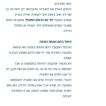
כאבי מפרקים. 
לעתים האדם עם דמנציה/ אלצהיימר לא ידווח על כך, 
ואף לא ישיב באופן חיובי לשאלה ישירה בעניין. 
מומלץ לשקול 
יחד עם הרופא המטפל
 אפשרות למתן 
משככי כאבים מתאימים לפני השינה או במהלך 
הלילה. 
טיפול בדום נשימה בשינה:
הטיפול המקובל לדום נשימה בשינה הוא שימוש 
במכשיר המכניס אויר לריאות בלחץ מווסת, הנקרא 
CPAP. 
זהו מכשיר אפקטיבי לטיפול בתסמונת זו, אבל 
השימוש בו אינו נוח או קל, גם לאדם עם מוח תקין, לא 
כל שכן לאדם עם דמנציה. 
לצערי, הסיכוי להרגיל אדם עם דמנציה להשתמש 
במכשיר זה, ושלא יוריד אותו במהלך הלילה, הוא נמוך 
יחסית, אולם תמיד מומלץ לנסות, אם זו ההמלצה 
לטיפול. 