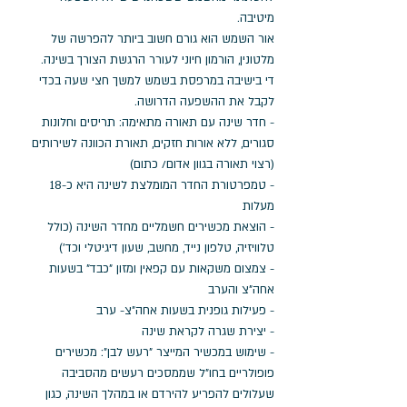
מיטיבה. 
אור השמש הוא גורם חשוב ביותר להפרשה של 
מלטונין, הורמון חיוני לעורר הרגשת הצורך בשינה. 
די בישיבה במרפסת בשמש למשך חצי שעה בכדי 
לקבל את ההשפעה הדרושה.
- חדר שינה עם תאורה מתאימה: תריסים וחלונות 
סגורים, ללא אורות חזקים, תאורת הכוונה לשירותים 
(רצוי תאורה בגוון אדום/ כתום)
- טמפרטורת החדר המומלצת לשינה היא כ-18 
מעלות
- הוצאת מכשירים חשמליים מחדר השינה (כולל 
טלוויזיה, טלפון נייד, מחשב, שעון דיגיטלי וכד')
- צמצום משקאות עם קפאין ומזון "כבד" בשעות 
אחה"צ והערב
- פעילות גופנית בשעות אחה"צ- ערב
- יצירת שגרה לקראת שינה
- שימוש במכשיר המייצר "רעש לבן": מכשירים 
פופולריים בחו"ל שממסכים רעשים מהסביבה 
שעלולים להפריע להירדם או במהלך השינה, כגון 