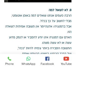
8. לא לשאול למה
הרבה פעמים אנחנו שואלים למה באופן אוטומטי, 
מבלי לחשוב על כך בכלל. 
אבל בדמנציה/ אלצהיימר אין תשובה אמיתית לשאלה 
הזו. 
האדם עם דמנציה אינו יודע להסביר או לנמק מדוע 
עשה או לא עשה משהו.
התשובה הסבירה ביותר צפויה להיות "ככה",
ועל הדרך הרגזנו/ ביישנו/ הכעסנו אותם.
יש לי גם 
סרטון
 בעניין. 
Phone
WhatsApp
Facebook
YouTube
(בן זוגי רמז לי שזה נכון בכל מצב, וראוי שגם אנשים 
עם מוח תקין יעשו זאת, 
ויפסיקו לשאול למה על כל מיני דברים בבית...)