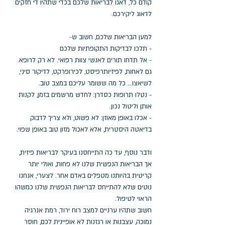
קודם כל, דאגו לבריאות שלכם בכדי שתהיו די חזקים 
לדאוג ליקירכם.
למען הבריאות שלכם, חשוב ש- 
- תלכו לבדיקות התקופתיות שלכם  
- אל תדחו תורים לאנשי צוות רפואי. לא רק לרופא. 
גם לאחות, לפיזיותרפיסט, לכירופרקט, לדיקור סיני, 
לשיאצו... כל מה ששומר עליכם במצב טוב.  
- נטלו תרופות כסדרן: לחדש מרשמים בזמן, לקנות 
אותן וליטול נכון.  
- אכלו באופן מאוזן: לא פשוט, ולא צריך לדבוק 
בדיאטה היסטרית, אלא לאכול מזון טוב באופן שפוי. 
ודבר נוסף, עד כה התייחסנו בעיקר לבריאות פיזית, 
אך הבריאות הנפשית שלנו לא פחות, ואולי יותר 
קריטית בהיותנו מטפלים באדם אחר. לצערי, אנחנו 
נוטים שלא להתייחס לבריאות הנפשית שלנו כמשהו 
הראוי לטיפול.
חשוב שתהיו ערניים למצב רוח ירוד, רמת אנרגיה 
נמוכה, עצבנות או רגזנות לא אופיינית לכם, חוסר 