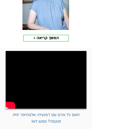
< המשך קריאה
האם כל אדם עם דמנציה/ אלצהיימר יהיה
תוקפני? ממש לא!