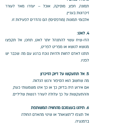
תמונה, חפץ, מוסיקה, אוכל – יעזרו מאד לעורר 
זיכרונות בעניין. 
אלבומי תמונות (מודפסים!) הם נהדרים לפעילות זו.  
4. לאט: 
הדו-שיח עשוי להתנהל יותר לאט, תחכו, אל תקפצו 
מנושא לנושא או מפריט לפריט, 
תתנו לאדם לחוות ולהיות נוכח ברגע עם מה שכבר יש 
לפניו.  
5. אל תתעקשו על דיוק הזיכרון
מה שחשוב הוא הסיפור ורגש הנלווה. 
אם אירוע היה בדיוק כך או כך אינו משמעותי כעת, 
וההתעקשות על כך עלולה לעורר רגשות שליליים.
6. תיהנו בעצמכם מהחוויה המשותפת
אל תצפו ל"תוצאות" או שינוי מהאדם החולה 
בדמנציה.  