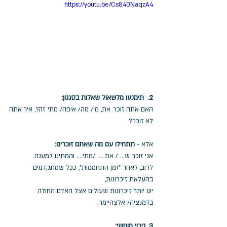
https://youtu.be/Cs840NaqzA4
2.
תימנעו מלשאול שאלות בסגנון: 
האם אתה זוכר את, מי/ מה/ איפה/ מתי זה?, איך אתה 
לא זוכר?  
אלא - 
תתחילו עם מה שאתם זוכרים:
אני זוכר ש... / את..... /מתי.... והמתינו למענה. 
לרוב, לאחר "זמן התחממות", ככל שמתקדמים 
בהעלאת זיכרונות, 
יש יותר זיכרונות שעולים אצל האדם החולה 
בדמנציה/ אלצהיימר.  
3. גירוי מוחשי: 