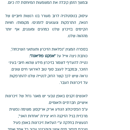
ובמשך הזמן קיבלה את המשמעות המיוחסת לה כיום.
עיסוק בנוסטלגיה לרוב מעורר בנו רגשות חיוביים של 
הנאה, התרפקות וגעגועים לזמנים/ מקומות/ חוויות 
הקיימים בזיכרון שלנו כמהנים ומענגים, אף יותר 
מההווה שלנו. 
בספרה המצוין "נפלאות הזיכרון ותעתועי השיכחה", 
כותבת ניצה אייל על
"אפקט פוליאנה": 
נטייה להעדיף לשמור בזיכרון מידע שהוא חיובי בעיני 
הזוכר, ובמקביל לעצב סוף טוב לאירועי חיים שונים. 
נראה שיש לכך קשר הדוק לנטייה שלנו להתרפקות 
על זיכרונות העבר.
לאנשים זקנים באופן טבעי יש מאגר גדול של זיכרונות 
אישיים, חברתיים ולאומיים. 
ע"פ הפסיכולוג הנודע אריק אריקסון: משימה נפשית 
מרכזית בגיל הזיקנה היא יצירת "אחדות האני", 
הנעשית בחלקה ע"י העלאת זיכרונות באופן פעיל 
ויצירת סיפור חיים אישי וקוהרנטי עבור כל אחד ואחד.