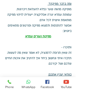
ומה בדבר מוזיקה? 
מוסיקה מהווה שער נפלא להעלאת זיכרונות.
עמותת עמדא יצרה אפליקציה ייעודית לזיהוי מוזיקה 
מותאמת אישית לכל אדם. 
אפשר להתנסות ולמצוא מוזיקה וסרטונים מתאימים 
ביוטיוב: 
מוזיקת נעורים עמדא
.
ותזכרו -
זה שאין תרופה לדמנציה, לא אומר שאין מה לעשות.
תדברו איתי ונחשוב ביחד איך להיטיב את איכות החיים 
שלכם ושל יקירכם.
בוודאי יעניין אתכם:
מה לא לומר לאדם עם דמנציה
/ אלצהיימר
Phone
WhatsApp
Facebook
YouTube
עשרה מיתוסים על דמנציה
/ אלצהיימר