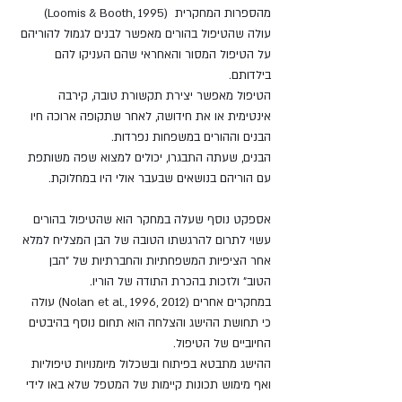
מהספרות המחקרית  (Loomis & Booth, 1995) 
עולה שהטיפול בהורים מאפשר לבנים לגמול להוריהם 
על הטיפול המסור והאחראי שהם העניקו להם 
בילדותם. 
הטיפול מאפשר יצירת תקשורת טובה, קירבה 
אינטימית או את חידושה, לאחר שתקופה ארוכה חיו 
הבנים וההורים במשפחות נפרדות. 
הבנים, שעתה התבגרו, יכולים למצוא שפה משותפת 
עם הוריהם בנושאים שבעבר אולי היו במחלוקת.
אספקט נוסף שעלה במחקר הוא שהטיפול בהורים 
עשוי לתרום להרגשתו הטובה של הבן המצליח למלא 
אחר הציפיות המשפחתיות והחברתיות של "הבן 
הטוב" ולזכות בהכרת התודה של הוריו.
במחקרים אחרים (Nolan et al., 1996, 2012) עולה 
כי תחושת ההישג והצלחה הוא תחום נוסף בהיבטים 
החיוביים של הטיפול. 
ההישג מתבטא בפיתוח ובשכלול מיומנויות טיפוליות 
ואף מימוש תכונות קיימות של המטפל שלא באו לידי 