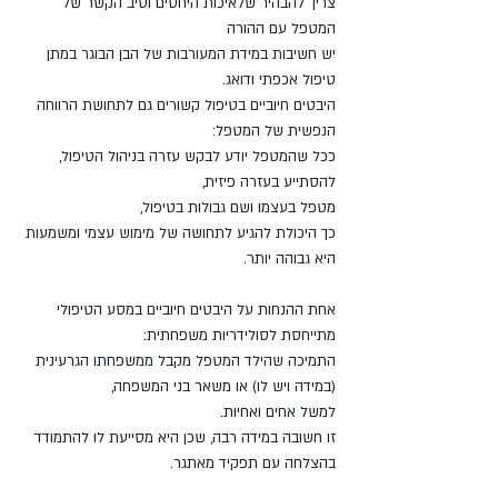
צריך להבהיר 
שלאיכות היחסים וטיב הקשר של 
המטפל עם ההורה 
יש חשיבות במידת המעורבות של הבן הבוגר במתן 
טיפול אכפתי ודואג. 
היבטים חיוביים בטיפול קשורים גם לתחושת הרווחה 
הנפשית של המטפל: 
ככל שהמטפל יודע לבקש עזרה בניהול הטיפול, 
להסתייע בעזרה פיזית, 
מטפל בעצמו ושם גבולות בטיפול,
כך היכולת להגיע לתחושה של מימוש עצמי ומשמעות 
היא גבוהה יותר.
אחת ההנחות על היבטים חיוביים במסע הטיפולי 
מתייחסת לסולידריות משפחתית: 
התמיכה שהילד המטפל מקבל ממשפחתו הגרעינית 
(במידה ויש לו) או משאר בני המשפחה, 
למשל אחים ואחיות. 
זו חשובה במידה רבה, שכן היא מסייעת לו להתמודד 
בהצלחה עם תפקיד מאתגר.