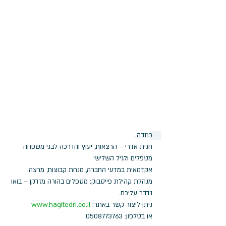
כתבה: 
חגית אדרי – הרצאות, יעוץ והדרכה לבני משפחה 
מטפלים ולגיל השלישי
אקדמאית במדעי החברה, מנחת קבוצות, מרצה. 
מנהלת קהילת פייסבוק: מטפלים בהורה מזדקן – בואו 
נדבר עליכם.
ניתן ליצור קשר באתר: 
www.hagitedri.co.il
או בטלפון: 0508773763