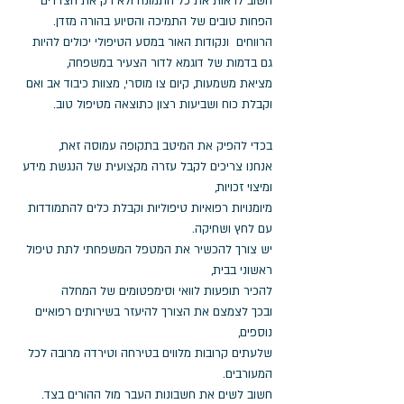
חשוב לראות את כל התמונה ולא רק את הצדדים 
הפחות טובים של התמיכה והסיוע בהורה מזדן. 
הרווחים  ונקודות האור במסע הטיפולי יכולים להיות 
גם בדמות של דוגמא לדור הצעיר במשפחה, 
מציאת משמעות, קיום צו מוסרי, מצוות כיבוד אב ואם 
וקבלת כוח ושביעות רצון כתוצאה מטיפול טוב. 
בכדי להפיק את המיטב בתקופה עמוסה זאת, 
אנחנו צריכים לקבל עזרה מקצועית של הנגשת מידע 
ומיצוי זכויות, 
מיומנויות רפואיות טיפוליות וקבלת כלים להתמודדות 
עם לחץ ושחיקה. 
יש צורך להכשיר את המטפל המשפחתי לתת טיפול 
ראשוני בבית, 
להכיר תופעות לוואי וסימפטומים של המחלה 
ובכך לצמצם את הצורך להיעזר בשירותים רפואיים 
נוספים, 
שלעתים קרובות מלווים בטירחה וטירדה מרובה לכל 
המעורבים.
חשוב לשים את חשבונות העבר מול ההורים בצד. 