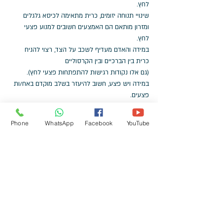
לחץ. 
שינויי תנוחה יזומים, כרית מתאימה לכיסא גלגלים 
ומזרון מותאם הם האמצעים חשובים למנוע פצעי 
לחץ. 
במידה והאדם מעדיף לשכב על הצד, רצוי להניח 
כרית בין הברכיים ובין הקרסוליים 
(גם אלו נקודות רגישות להתפתחות פצעי לחץ). 
במידה ויש פצע, חשוב להיעזר בשלב מוקדם באח/ות 
פצעים.
מידע על פצעי לחץ 
 (מהאתר של צבר רפואה)
Phone
WhatsApp
Facebook
YouTube
איך נפרדים?
הלוואי שהיתה תשובה טובה ומוסמכת לכך.
אומרים שדמנציה זו לוויה מתמשכת, 
שנפרדים מהאדם בעודו בחיים בשל השינויים 
המשמעותיים בהתנהגות ובאישיות, 
שתהליך האבל התחיל מזמן. 
כל זה נכון.
עם זאת, אין זה אומר שהאבל המקדים הוא הכנה 
לפרידה הסופית. 