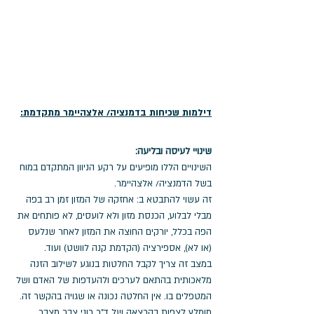
דילמות שכיחות בדמנציה/ אלצהיימר מתקדמת:
שינויי לעיסה ובליעה:  
השינויים הללו מופיעים על רקע הניוון המתקדם במוח 
בשל הדמנציה/ אלצהיימר. 
זה עשוי להתבטא ב: אחזקה של המזון זמן רב בפה 
מבלי לבלוע, הכנסת מזון ולא לועסים, לא פותחים את 
הפה בכלל, יורקים החוצה את המזון לאחר שנלעס 
(או לא), אספירציה (הקדמת קנה לוושט) ועוד. 
במצב זה צריך לקבל החלטות בנוגע לשילוב הזנה 
מלאכותית בהתאם לערכים ולהעדפות של האדם ושל 
המטפלים בו. אין החלטה נכונה או שגויה בהקשר זה. 
מומלץ לצפות בהרצאה של ד"ר רוני צבר מצבר 