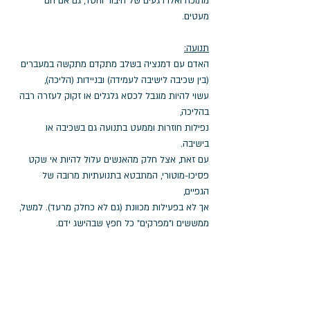
מתוכה ואלו רגעים של חיבור וחסד, גם אם הם 
מעטים. 
תנועה:
האדם עם דמנציה בשלב מתקדם מתקשה במעברים 
(בין שכיבה לישיבה לעמידה) ובניידות (הליכה), 
עשוי להיות מוגבל לכסא גלגלים או זקוק לעזרה רבה 
בהליכה, 
נפילות חוזרות וממעט בתנועה גם בשכיבה או 
בישיבה. 
עם זאת, אצל חלק מהאנשים עלול להיות אי שקט 
פסיכו-מוטורי, המתבטא בתנועתיות מרובה של 
הגפיים, 
אך לא בפעילות מכוונת (גם לא כחלק מרעד). למשל, 
ממששים ו"מפרקים" כל חפץ שבהישג ידם.