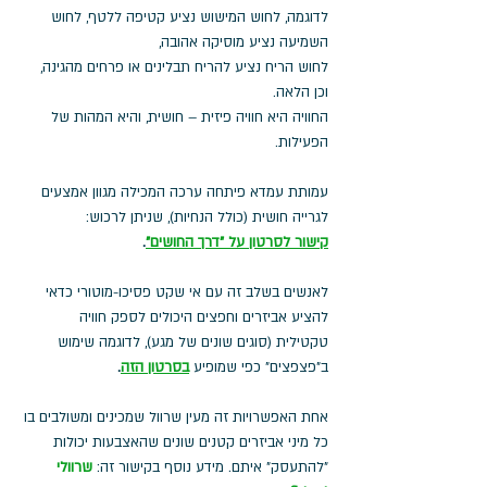
לדוגמה, לחוש המישוש נציע קטיפה ללטף, לחוש 
השמיעה נציע מוסיקה אהובה, 
לחוש הריח נציע להריח תבלינים או פרחים מהגינה, 
וכן הלאה. 
החוויה היא חוויה פיזית – חושית, והיא המהות של 
הפעילות.
עמותת עמדא פיתחה ערכה המכילה מגוון אמצעים 
לגרייה חושית (כולל הנחיות), שניתן לרכוש:
קישור לסרטון על "דרך החושים"
.
לאנשים בשלב זה עם אי שקט פסיכו-מוטורי כדאי 
להציע אביזרים וחפצים היכולים לספק חוויה 
טקטילית (סוגים שונים של מגע), לדוגמה שימוש 
ב"פצפצים" כפי שמופיע 
בסרטון הזה
.
אחת האפשרויות זה מעין שרוול שמכינים ומשולבים בו 
כל מיני אביזרים קטנים שונים שהאצבעות יכולות 
"להתעסק" איתם. מידע נוסף בקישור זה:
שרוולי 