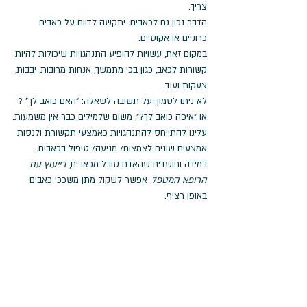
צריך. 
הדבר נכון גם לכאבים: יתקשה לדווח על כאבים 
כרוניים או אקוטיים. 
במקום זאת, עשויות להופיע התנהגויות שיכולות להיות 
קשורות לכאב, כגון בכי מתמשך, אנחות מרובות, יבבות, 
צעקות ועוד. 
לא ניתו לסמוך על תשובה לשאלה: "האם כואב לך" ? 
או "איפה כואב לך?", משום שלמילים כבר אין משמעות.
עלינו להתייחס להתנהגויות כאמצעי תקשורת ולנסות 
אמצעים שונים לצמצום/ מניעה/ טיפול בכאבים. 
במידה וחושדים שהאדם סובל מכאבים, 
בייעוץ עם 
הרופא המטפל
, אפשר לשקול מתן משככי כאבים 
באופן רציף. 