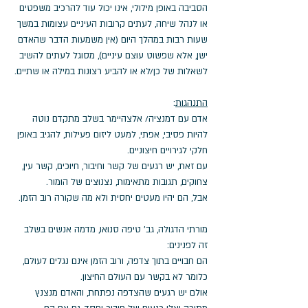
הסביבה באופן מילולי, אינו יכול עוד להרכיב משפטים 
או לנהל שיחה, לעתים קרובות העיניים עצומות במשך 
שעות רבות במהלך היום (אין משמעות הדבר שהאדם 
ישן, אלא שפשוט עוצם עיניים), מסוגל לעתים להשיב 
לשאלות של כן/לא או להביע רצונות במילה או שתיים.
התנהגות
: 
אדם עם דמנציה/ אלצהיימר בשלב מתקדם נוטה 
להיות פסיבי, אפתי, למעט ליזום פעילות, להגיב באופן 
חלקי לגירויים חיצוניים. 
עם זאת, יש רגעים של קשר וחיבור, חיוכים, קשר עין, 
צחוקים, תגובות מתאימות, נצנוצים של הומור. 
אבל, הם יהיו מעטים יחסית ולא מה שקורה רוב הזמן.
מורתי הדגולה, גב' טיפה סנואו, מדמה אנשים בשלב 
זה לפנינים: 
הם חבויים בתוך צדפה, ורוב הזמן אינם נגלים לעולם, 
כלומר לא בקשר עם העולם החיצון.
אולם יש רגעים שהצדפה נפתחת, והאדם מנצנץ 