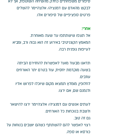
סיפורים משפחתיים כחלק מהשיחה השוטפת, אך לא 
לבקש מהאדם עם דמנציה/ אלצהיימר להשלים 
פרטים ספציפיים של סיפורים אלו. 
אחרי:
אל תצפו שישתתפו עד שעה מאוחרת. 
המאמץ הקוגניטיבי באירוע זה הוא גבוה ורב, ומביא 
לעייפות גופנית רבה.
תדאגו מבעוד מועד לאפשרות להחזירם הביתה 
בשעה מוקדמת יחסית, עוד בטרם יתר האורחים 
עוזבים. 
לחלופין, מומלץ תמצאו מקום שיוכלו לפרוש אליו 
ולנמנם שם, אם ירצו.
לעתים אנשים עם דמנציה/ אלצהיימר ירצו להישאר 
ולשבת בנוכחות כל האורחים. 
גם זה טוב. 
רצוי לאפשר להם להשתתף כשהם יושבים בנוחות על 
כורסא או ספה.