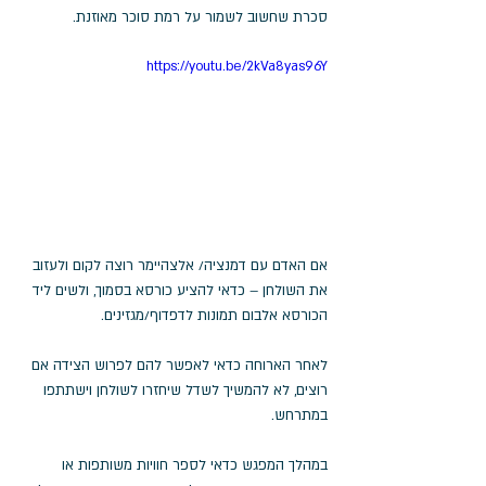
סכרת שחשוב לשמור על רמת סוכר מאוזנת.
https://youtu.be/2kVa8yas96Y
אם האדם עם דמנציה/ אלצהיימר רוצה לקום ולעזוב 
את השולחן – כדאי להציע כורסא בסמוך, ולשים ליד 
הכורסא אלבום תמונות לדפדוף/מגזינים.
לאחר הארוחה כדאי לאפשר להם לפרוש הצידה אם 
רוצים, לא להמשיך לשדל שיחזרו לשולחן וישתתפו 
במתרחש.
במהלך המפגש כדאי לספר חוויות משותפות או 