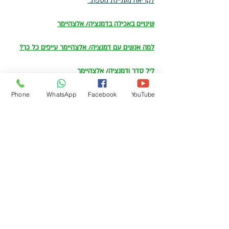
לקריאה מעניינת נוספת: 
שינויים באכילה בדמנציה
/ אלצהיימר
למה אנשים עם דמנציה/ אלצהיימר עייפים כל כך?
ליל סדר ודמנציה
/ אלצהיימר
Phone
WhatsApp
Facebook
YouTube
אלצהיימר
דמנציה
שינוי קוגניטיבי
טיפול בהורים
מטפל עיקרי
המוח
שינויי התנהגות
שינוי התנהגותי
תקשורת
זיקנה
חמלה עצמית
מי מטפל במטפל
מטפלים עיקריים באדם עם דמנציה