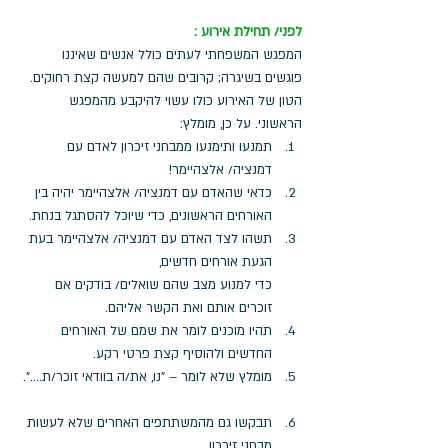
לפני/ תחילת אירוע :
המפגש המשפחתי לעתים כולל אנשים שאיננו 
פוגשים בשיגרה; קרובים שהם למעשה קצת רחוקים. 
הטון של האירוע כולו עשוי להיקבע מהמפגש 
הראשוני. על כן, מומלץ: 
תמנעו ותימנעו ממבחני זיכרון לאדם עם 
דמנציה/ אלצהיימר! 
כדאי שהאדם עם דמנציה/ אלצהיימר יהיה בין 
האורחים הראשונים, כדי שיוכל להסתגל בנחת. 
תשהו לצד האדם עם דמנציה/ אלצהיימר בעת 
הגעת אורחים חדשים, 
כדי למנוע מצב שהם שואלים/ בודקים אם 
זוכרים אותם ואת הקשר אליהם.  
תהיו מוכנים לומר את שמם של האורחים 
החדשים ולהוסיף קצת פרטי רקע. 
מומלץ שלא לומר – "נו, את/ה בוודאי זוכר/ת....". 
תבקשו גם מהמשתתפים האחרים שלא לעשות 
מבחני זיכרון. 