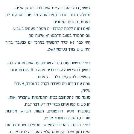
למשל, רחלי העבירה את אמה לגור בסמוך אליה. 
תחילה היתה מבקרת את אמה מדי יום ומסייעת לה 
באחזקת הבית וסידורים. 
האם נהגה ללכת למרכז יום מספר פעמים בשבוע. 
עם החמרה במצב הדמנציה/ אלצהיימר, 
היא כבר לא יכלה להמשיך במרכז יום כבעבר וברור 
היה שיש צורך בטיפול 24/7.
רחלי חיפשה עובדת זרה שתגור עם אמה ותטפל בה. 
במשך כחצי שנה עברו בבית אמה כ-8 עובדות זרות, 
שנשארו לזמן קצר בלבד כל אחת. 
אמה עם הדמנציה סירבה לקבל כל עזרה, צעקה 
עליהן, 
מנעה מהן להסתובב בבית והתנהגויות שהבריחו אותן. 
הן פשוט קמו ועזבו מבלי להודיע דבר לבת.
בעקבות מסע החיפושים, תקוות השווא, אכזבות 
חוזרות, תסכולים וחוסר אונים, 
רחלי הבינה שהסיכוי למצוא  מטפלת שתתמיד עם 
האם נמוך מאד, ואין מנוס אלא להעבירה לבית אבות. 