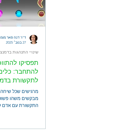
ד"ר דנה פאר מומח
27 בנוב׳ 2025
שינויי התנהגות בדמנצי
תפסיקו להתווכ
להתחבר: כלים
לתקשורת בדמנ
אלצהיימר
מרגישים שכל שיחה ה
מבקשים משהו פשוט 
התקשורת עם אדם ע
אלצהיימר דורשת ה
המעשי שישנה את ה
היומיומית ויקל על כו