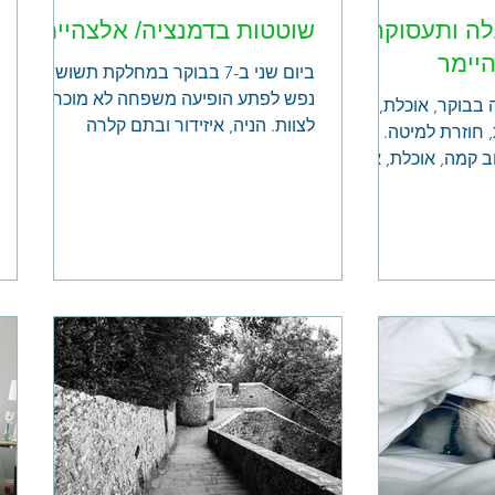
לה ותעסוקה
שוטטות בדמנציה/ אלצהיימר
יימר
ביום שני ב-7 בבוקר במחלקת תשושי
נפש לפתע הופיעה משפחה לא מוכרת
בבוקר, אוכלת,
לצוות. הניה, איזידור ובתם קלרה
חוזרת למיטה.
(השמות בדויים) נכנסו, התיישבו בפינת
 קמה, אוכלת, אולי
הישיבה ליד תחנת האחיות ואמרו שלא
וזרת למיטה. אם
זזים עד שיגיע המנהל. הצוות במחלקה,
שהיה עסוק בכל פעולות הבוקר של
רחצה/ הלבשה וכד' של הדיירים לא ידע
מיהם, הציע קפה והמשיך בעבודתו.
לאחר זמן ממושך הגיע המנהל. התברר
שהם כלל לא קבעו פגישה, אלא פשוט
הגיעו. ולמה הגיעו כך פתאום? כי בלילה
איזידור (החי עם דמנציה) יצא בלילה
מהבית. הניה התעוררה ומצאה שהדלת
פתוחה ויצאה לחפש א