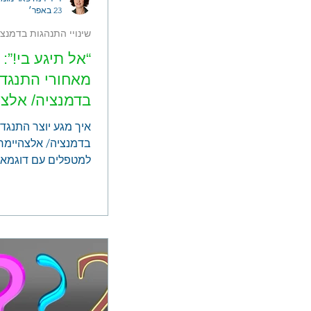
23 באפר׳
שינויי התנהגות בדמנצי
“אל תיגע בי!”:
מאחורי התנגדו
בדמנציה/ אלצה
איך מגע יוצר התנגדו
בדמנציה/ אלצהיימר
למטפלים עם דוגמאו
ליישום.