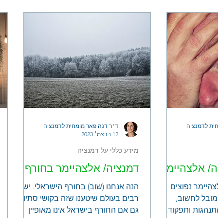
יומיומיים ויאפשרו חוויה נעימה יותר - הן
לכם והן ליקירכם
ית לדמנציה
ד"ר דנה פאר מומחית לדמנציה
12 בדצמ׳ 2023
מידע כללי על דמנציה
/ אלצהיימר
דמנציה/ אלצהיימר בחורף
היימר נפוצים
הנה אנחנו (שוב) בחורף הישראלי. יש
ובל לחשוב,
רבים בעולם שיטענו שזה בקושי סתיו.
נהגות ותפקוד.
גם אם החורף בישראל אינו מאופיין