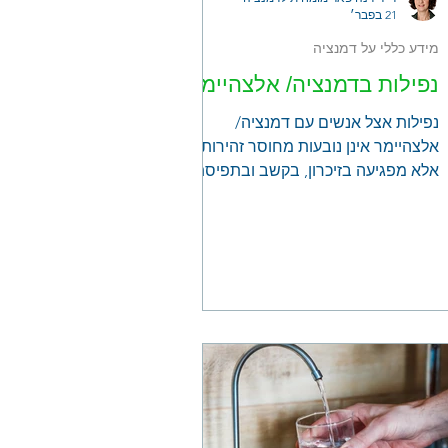
21 בפבר׳
מידע כללי על דמנציה
נפילות בדמנציה/ אלצהיימר
נפילות אצל אנשים עם דמנציה/
אלצהיימר אינן נובעות מחוסר זהירות,
אלא מפגיעה בזיכרון, בקשב ובתפיסת
המרחב. בפוסט תמצאו הסבר מדוע
אנשים עם אלצהיימר מסרבים
להשתמש בהליכון, מדוע מעקה למיטה
עלול דווקא להגביר סיכון לנפילה, מהי
"תסמונת פיזה" וכיצד לזהות אותה, וכן
רשימת התאמות פרקטיות לבית,
לנעליים ולסביבה ביום ובלילה.