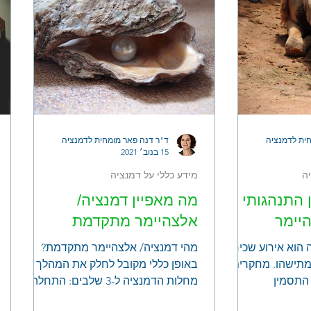
ית לדמנציה
ד"ר דנה פאר מומחית לדמנציה
15 בנוב׳ 2021
ה
מידע כללי על דמנציה
 התנהגותי
מה מאפיין דמנציה/
יימר
אלצהיימר מתקדמת
ה הוא אירוע שכיח
מהי דמנציה/ אלצהיימר מתקדמת?
 מתישהו. מחקרים
באופן כללי מקובל לחלק את המהלך
התסמין
מחלות הדמנציה ל-3 שלבים: התחלה,
יותר בקרב חולים
אמצע ומתקדם. איך יודעים שהחולה