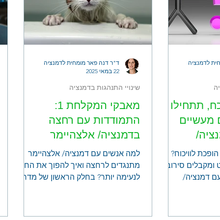
ית לדמנציה
ד"ר דנה פאר מומחית לדמנציה
22 במאי 2025
ה
שינויי התנהגות בדמנציה
ח, תתחילו
מאבקי המקלחת 1:
 מעשיים
התמודדות עם רחצה
ציה/
בדמנציה/ אלצהיימר
ופכת לוויכוח?
למה אנשים עם דמנציה/ אלצהיימר
ומקבלים סירוב?
מתנגדים לרחצה ואיך להפוך את החוויה
ם דמנציה/
לנעימה יותר? בחלק הראשון של מדריך
תאמה. המדריך
זה, נבין את הקשיים הסמויים של פעולת
אינטראקציה
הרחצה וכיצד לשנות את הציפיות שלנו.
לם
תמצאו טיפים מעשיים שיחסכו מאבקים