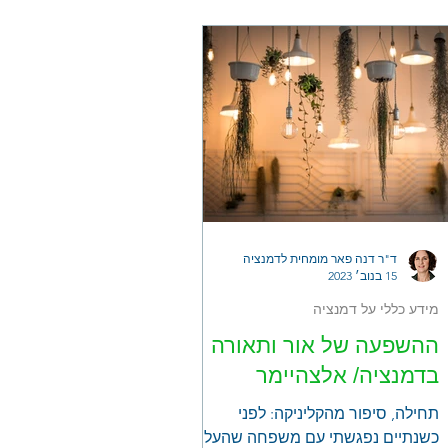
והבלבול, אולם להסביר לאדפ למה כדאי
שישתה לרוב לא יביא לשיתוף פעולה
רב. המאמר זה אתייחס תחילה
להתייבשות באופן כללי בזקנים ובהמשך
למצבים של דמנציה/ אלצהיימר וכיצד
נוכל להשפיע על כך באופן שישמור על
יחסים טובים וצריכת נוזלים מספקת.
מידע כללי: מהי התייבשות? מצב שבו
לגוף אין די נוזלים בתאים ובכלי
ד"ר דנה פאר מומחית לדמנציה
15 בנוב׳ 2023
מידע כללי על דמנציה
ההשפעה של אור ותאורה
בדמנציה/ אלצהיימר
תחילה, סיפור מהקליניקה: לפני
כשנתיים נפגשתי עם משפחה שהעלתה